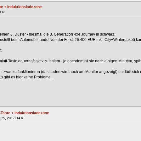
te + Induktionsladezone
9 »
einen 3. Duster - diesmal die 3. Generation 4x4 Journey in schwarz.
estellt beim Automobilhandel von der Forst, 26.400 EUR inkl. City+Winterpaket) ka
m:
Umluft-Taste dauerhaft aktiv zu halten - je nachdem ist sie nach einigen Minuten, s
t zwar zu funktionieren (das Laden wird auch am Monitor angezeigt) nur lädt sich m
gibt es hier keine Probleme...
-Taste + Induktionsladezone
2025, 20:53:14 »