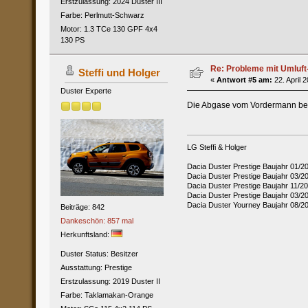
Erstzulassung: 2024 Duster III
Farbe: Perlmutt-Schwarz
Motor: 1.3 TCe 130 GPF 4x4
130 PS
Re: Probleme mit Umluft
Steffi und Holger
«
Antwort #5 am:
22. April 
Duster Experte
Die Abgase vom Vordermann bek
LG Steffi & Holger
Dacia Duster Prestige Baujahr 01/2
Dacia Duster Prestige Baujahr 03/
Dacia Duster Prestige Baujahr 11/
Dacia Duster Prestige Baujahr 03/2
Dacia Duster Yourney Baujahr 08/2
Beiträge: 842
Dankeschön: 857 mal
Herkunftsland:
Duster Status: Besitzer
Ausstattung: Prestige
Erstzulassung: 2019 Duster II
Farbe: Taklamakan-Orange