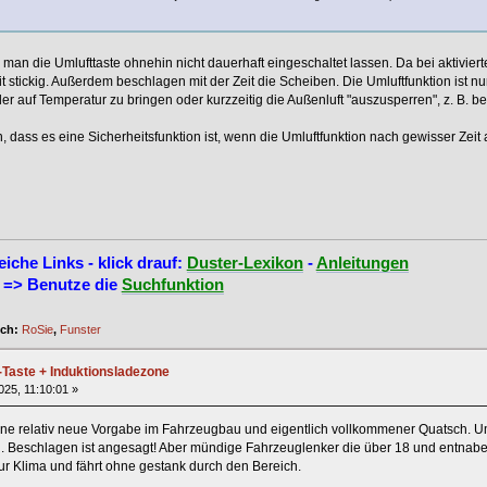
man die Umlufttaste ohnehin nicht dauerhaft eingeschaltet lassen. Da bei aktiviert
it stickig. Außerdem beschlagen mit der Zeit die Scheiben. Die Umluftfunktion ist nu
er auf Temperatur zu bringen oder kurzzeitig die Außenluft "auszusperren", z. B
n, dass es eine Sicherheitsfunktion ist, wenn die Umluftfunktion nach gewisser Zeit 
eiche Links - klick drauf:
Duster-Lexikon
-
Anleitungen
=> Benutze die
Suchfunktion
ich:
RoSie
,
Funster
-Taste + Induktionsladezone
2025, 11:10:01 »
eine relativ neue Vorgabe im Fahrzeugbau und eigentlich vollkommener Quatsch. Umlu
d. Beschlagen ist angesagt! Aber mündige Fahrzeuglenker die über 18 und entnabel
ur Klima und fährt ohne gestank durch den Bereich.