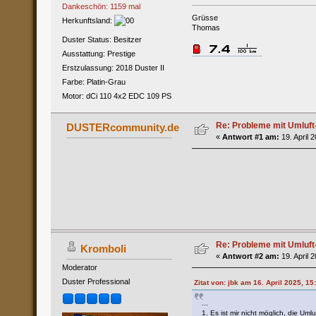
Dankeschön: 1159 mal
Grüsse
Herkunftsland:
Thomas
Duster Status: Besitzer
Ausstattung: Prestige
Erstzulassung: 2018 Duster II
Farbe: Platin-Grau
Motor: dCi 110 4x2 EDC 109 PS
Re: Probleme mit Umluft
DUSTERcommunity.de
«
Antwort #1 am:
19. April 
Re: Probleme mit Umluft
Kromboli
«
Antwort #2 am:
19. April 
Moderator
Duster Professional
Zitat von: jbk am 16. April 2025, 15
...
1. Es ist mir nicht möglich, die Um