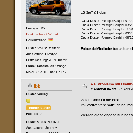
LG Steffi & Holger
Dacia Duster Prestige Baujahr 01/2
Dacia Duster Prestige Baujahr 03/
Beiträge: 842
Dacia Duster Prestige Baujahr 11/
Dacia Duster Prestige Baujahr 03/2
Dankeschön: 857 mal
Dacia Duster Yourney Baujahr 08/2
Herkunftsland:
Duster Status: Besitzer
Folgende Mitglieder bedankten s
Ausstattung: Prestige
Erstzulassung: 2019 Duster II
Farbe: Taklamakan-Orange
Motor: SCe 115 4x2 114 PS
Re: Probleme mit Umluft
jbk
«
Antwort #4 am:
22. April 
Duster Neuling
vielen Dank für die Info!
Im Stadtverkehr hatte ich bei m
Themenstarter
Beiträge: 2
Werden diese Abgase nun besser 
Duster Status: Besitzer
Ausstattung: Journey