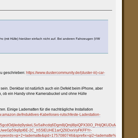
ro (mit Hülle) hierüber einfach nicht auf. Bei anderen Fahrzeugen (VW
zu geschrieben:
https://www.dustercommunity.de/(duster-iii)-car-
ein. Denkbar ist natürlich auch ein Defekt beim iPhone, aber
ten, ob ein Handy ohne Kamerabuckel und ohne Hülle
zen. Einige Ladematten für die nachträgliche Installation
w.amazon.de/Induktives-Kabelloses-rutschfeste-Ladestation-
dOdjIedq9yskeLSo5aIhcdq6Dgm8jQmjI8piQPX30O_PHjQKUDuM3CWB9ooRI
weGp59q8pI6E-2C_h5SlEUHE1arQZ6DxxVyFKFFYr-
ords=qi+2+ladematte&qid=1757080746&sprefix=qi2+ladematte%2Caps%2C1