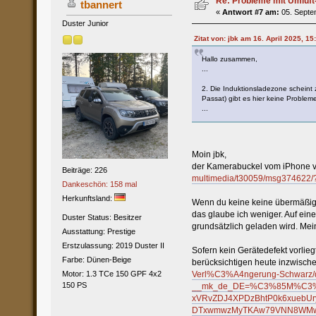
Re: Probleme mit Umluft
tbannert
«
Antwort #7 am:
05. Septe
Duster Junior
Zitat von: jbk am 16. April 2025, 15
Hallo zusammen,
...
2. Die Induktionsladezone scheint 
Passat) gibt es hier keine Probleme
...
Moin jbk,
der Kamerabuckel vom iPhone ver
Beiträge: 226
multimedia/t30059/msg374622
Dankeschön: 158 mal
Herkunftsland:
Wenn du keine keine übermäßige 
das glaube ich weniger. Auf ein
Duster Status: Besitzer
grundsätzlich geladen wird. Mei
Ausstattung: Prestige
Erstzulassung: 2019 Duster II
Sofern kein Gerätedefekt vorlieg
Farbe: Dünen-Beige
berücksichtigen heute inzwisch
Motor: 1.3 TCe 150 GPF 4x2
Verl%C3%A4ngerung-Schwarz/
150 PS
__mk_de_DE=%C3%85M%C3%85
xVRvZDJ4XPDzBhtP0k6xuebU
DTxwmwzMyTKAw79VNN8WMwRbSc