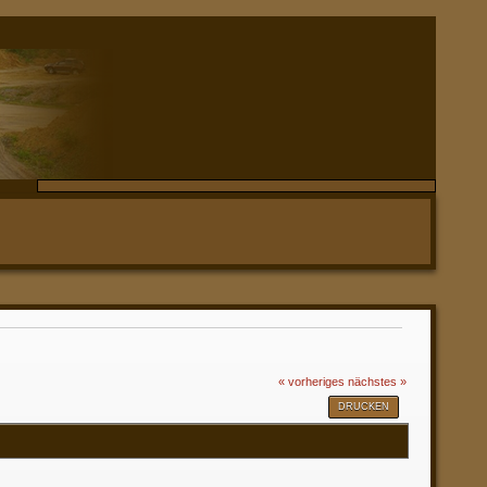
« vorheriges
nächstes »
DRUCKEN