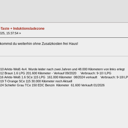
-Taste + Induktionsladezone
2025, 15:37:54 »
ommst du weiterhin ohne Zusatzkosten frei Haus!
010 Arktis-Weiß 4x4. Wurde leider nach zwei Jahren und 48.000 Kilometern von links erlegt
2012 Braun 1.6 LPG 201.600 Kilometer - Verkauf 09/2020 Verbrauch: 9-10 l LPG
2016 Arktis-Weiß 1.6 SCe 115 LPG 161.000 Kilometer 08/2024 verkauft Verbrauch: 9-10l L
019 T-Orange SCe 115 30.000 Kilometer noch Aktuell
024 Schiefer Grau TCe 150 EDC Benzin Kilometer 61.600 Verkauft 01/2026