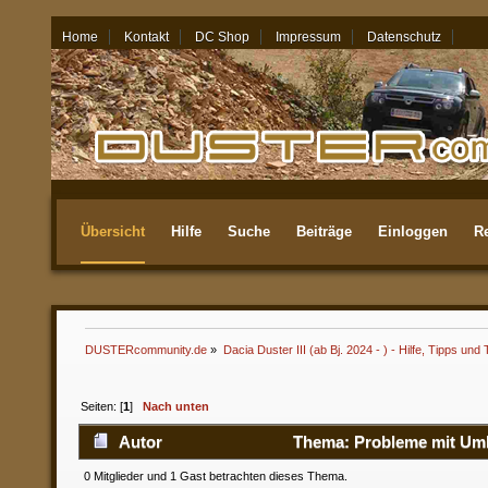
Home
Kontakt
DC Shop
Impressum
Datenschutz
06.08.26 - 08:45
Übersicht
Hilfe
Suche
Beiträge
Einloggen
Re
Aktuellste
DUSTERcommunity.de
»
Dacia Duster III (ab Bj. 2024 - ) - Hilfe, Tipps und 
Seiten: [
1
]
Nach unten
Autor
Thema: Probleme mit Umlu
0 Mitglieder und 1 Gast betrachten dieses Thema.