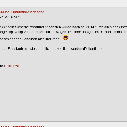
-Taste + Induktionsladezone
025, 22:16:38 »
t echt ein Sicherheitsfeature! Ansonsten würde nach ca. 20 Minuten alles das eint
gel wg. völlig verbrauchter Luft im Wagen. ich finde das gut. Im D1 hab ich mal i
eschlagenen Scheiben nicht frei krieg.
er Feinstaub müsste eigentlich rausgefiltert werden (Pollenfilter).
ich:
tomruevel