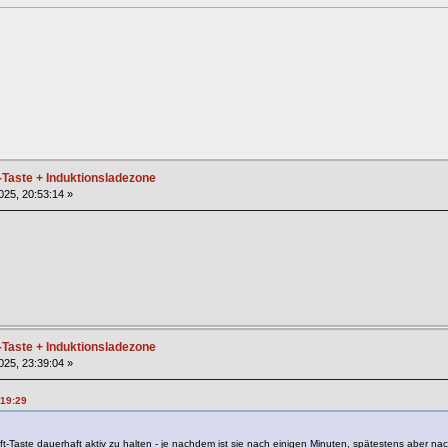
-Taste + Induktionsladezone
2025, 20:53:14 »
-Taste + Induktionsladezone
2025, 23:39:04 »
:19:29
luft-Taste dauerhaft aktiv zu halten - je nachdem ist sie nach einigen Minuten, spätestens aber na