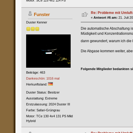
Motor: SCe 115 4x2 114 PS
Re: Probleme mit Umluft
Funster
«
Antwort #6 am:
21. Juli 2
Duster Kenner
Die automatische Abschaltung is
Müdigkeit und Konzentrationsman
dann gewundert, warum ich die b
Die Abgase kommen weiter, aber d
Folgende Mitglieder bedankten s
Beiträge: 463
Dankeschön: 1016 mal
Herkunftsland:
Duster Status: Besitzer
Ausstattung: Extreme
Erstzulassung: 2024 Duster III
Farbe: Safari-Grüngrau
Motor: TCe 130 4x4 131 PS Mild
Hybrid