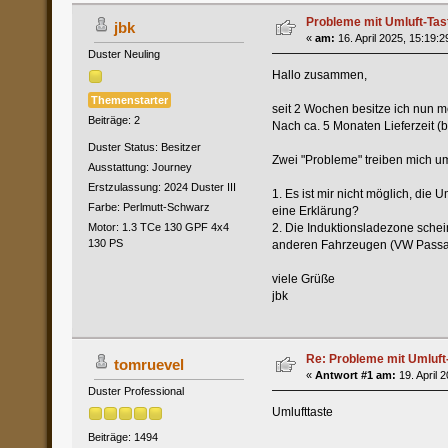
Probleme mit Umluft-Tas
jbk
«
am:
16. April 2025, 15:19:2
Duster Neuling
Hallo zusammen,
Themenstarter
seit 2 Wochen besitze ich nun m
Beiträge: 2
Nach ca. 5 Monaten Lieferzeit (b
Duster Status: Besitzer
Zwei "Probleme" treiben mich u
Ausstattung: Journey
Erstzulassung: 2024 Duster III
1. Es ist mir nicht möglich, die 
Farbe: Perlmutt-Schwarz
eine Erklärung?
2. Die Induktionsladezone schein
Motor: 1.3 TCe 130 GPF 4x4
130 PS
anderen Fahrzeugen (VW Passat) 
viele Grüße
jbk
Re: Probleme mit Umluft
tomruevel
«
Antwort #1 am:
19. April 
Duster Professional
Umlufttaste
Beiträge: 1494