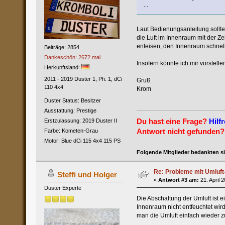
...
Laut Bedienungsanleitung sollte 
die Luft im Innenraum mit der Ze
enteisen, den Innenraum schnell
Beiträge: 2854
Dankeschön: 2672 mal
Insofern könnte ich mir vorstelle
Herkunftsland:
2011 - 2019 Duster 1, Ph. 1, dCi
Gruß
110 4x4
Krom
Duster Status: Besitzer
Ausstattung: Prestige
Du hast eine Frage?
Hilfr
Erstzulassung: 2019 Duster II
Antwort nicht gefunden?
Farbe: Kometen-Grau
Motor: Blue dCi 115 4x4 115 PS
Folgende Mitglieder bedankten s
Re: Probleme mit Umluft
Steffi und Holger
«
Antwort #3 am:
21. April 
Duster Experte
Die Abschaltung der Umluft ist 
Innenraum nicht entfeuchtet wir
man die Umluft einfach wieder z