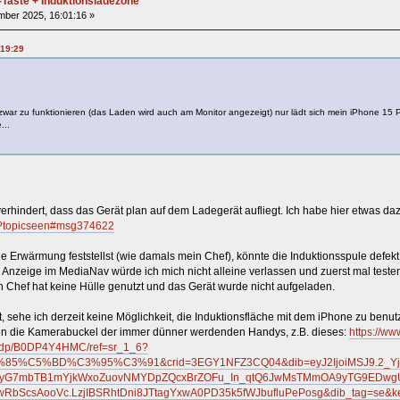
-Taste + Induktionsladezone
mber 2025, 16:01:16 »
:19:29
zwar zu funktionieren (das Laden wird auch am Monitor angezeigt) nur lädt sich mein iPhone 15 P
...
hindert, dass das Gerät plan auf dem Ladegerät aufliegt. Ich habe hier etwas da
/?topicseen#msg374622
Erwärmung feststellst (wie damals mein Chef), könnte die Induktionsspule defekt s
e Anzeige im MediaNav würde ich mich nicht alleine verlassen und zuerst mal tes
n Chef hat keine Hülle genutzt und das Gerät wurde nicht aufgeladen.
t, sehe ich derzeit keine Möglichkeit, die Induktionsfläche mit dem iPhone zu benut
en die Kamerabuckel der immer dünner werdenden Handys, z.B. dieses:
https://ww
dp/B0DP4Y4HMC/ref=sr_1_6?
%C5%BD%C3%95%C3%91&crid=3EGY1NFZ3CQ04&dib=eyJ2IjoiMSJ9.2_Yj5gc
ryG7mbTB1mYjkWxoZuovNMYDpZQcxBrZOFu_In_qtQ6JwMsTMmOA9yTG9EDwgU
sAooVc.LzjIBSRhtDni8JTtagYxwA0PD35k5fWJbufluPePosg&dib_tag=se&keyw