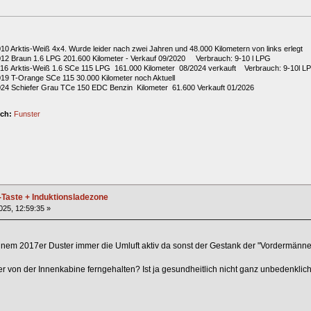
010 Arktis-Weiß 4x4. Wurde leider nach zwei Jahren und 48.000 Kilometern von links erlegt
2012 Braun 1.6 LPG 201.600 Kilometer - Verkauf 09/2020 Verbrauch: 9-10 l LPG
2016 Arktis-Weiß 1.6 SCe 115 LPG 161.000 Kilometer 08/2024 verkauft Verbrauch: 9-10l L
019 T-Orange SCe 115 30.000 Kilometer noch Aktuell
024 Schiefer Grau TCe 150 EDC Benzin Kilometer 61.600 Verkauft 01/2026
ich:
Funster
-Taste + Induktionsladezone
2025, 12:59:35 »
einem 2017er Duster immer die Umluft aktiv da sonst der Gestank der "Vordermänner
von der Innenkabine ferngehalten? Ist ja gesundheitlich nicht ganz unbedenklich.