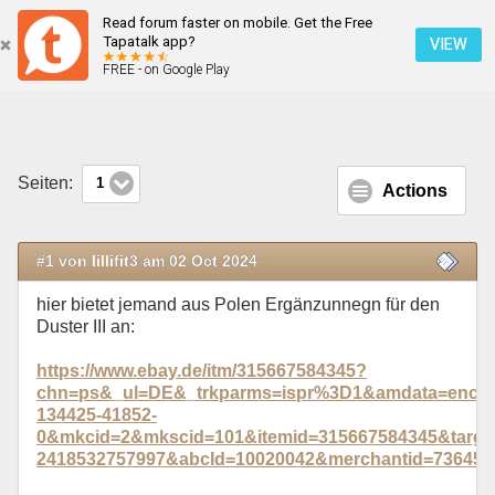
Read forum faster on mobile. Get the Free
Zubehör/Verschönerung Duster III
Tapatalk app?
VIEW
FREE - on Google Play
Mobile Ansicht
Seiten:
1
Actions
#1 von lillifit3 am 02 Oct 2024
hier bietet jemand aus Polen Ergänzunnegn für den
Duster III an:
https://www.ebay.de/itm/315667584345?
chn=ps&_ul=DE&_trkparms=ispr%3D1&amdata=enc%
134425-41852-
0&mkcid=2&mkscid=101&itemid=315667584345&targe
2418532757997&abcId=10020042&merchantid=7364