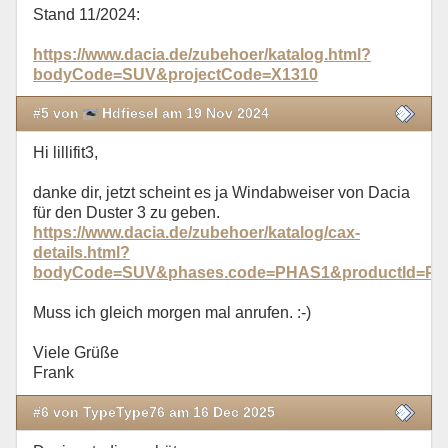
Stand 11/2024:
https://www.dacia.de/zubehoer/katalog.html?
bodyCode=SUV&projectCode=X1310
#5 von
Hdfiesel am 19 Nov 2024
Hi lillifit3,
danke dir, jetzt scheint es ja Windabweiser von Dacia
für den Duster 3 zu geben.
https://www.dacia.de/zubehoer/katalog/cax-
details.html?
bodyCode=SUV&phases.code=PHAS1&productId=PA_
Muss ich gleich morgen mal anrufen. :-)
Viele Grüße
Frank
#6 von TypeType76 am 16 Dec 2025