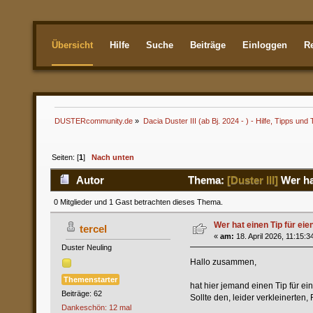
Übersicht
Hilfe
Suche
Beiträge
Einloggen
Re
Aktuellste
DUSTERcommunity.de
»
Dacia Duster III (ab Bj. 2024 - ) - Hilfe, Tipps und 
Seiten: [
1
]
Nach unten
Autor
Thema:
[Duster III]
Wer ha
0 Mitglieder und 1 Gast betrachten dieses Thema.
Wer hat einen Tip für ei
tercel
«
am:
18. April 2026, 11:15:3
Duster Neuling
Hallo zusammen,
Themenstarter
hat hier jemand einen Tip für e
Beiträge: 62
Sollte den, leider verkleinerten
Dankeschön: 12 mal