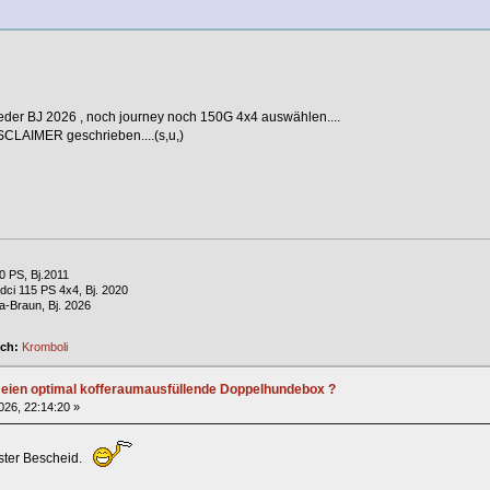
eder BJ 2026 , noch journey noch 150G 4x4 auswählen....
SCLAIMER geschrieben....(s,u,)
0 PS, Bj.2011
dci 115 PS 4x4, Bj. 2020
a-Braun, Bj. 2026
ich:
Kromboli
r eien optimal kofferaumausfüllende Doppelhundebox ?
2026, 22:14:20 »
ster Bescheid.