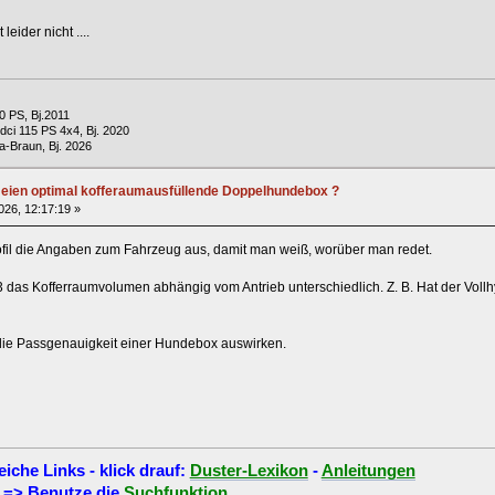
leider nicht ....
0 PS, Bj.2011
dci 115 PS 4x4, Bj. 2020
a-Braun, Bj. 2026
r eien optimal kofferaumausfüllende Doppelhundebox ?
2026, 12:17:19 »
rofil die Angaben zum Fahrzeug aus, damit man weiß, worüber man redet.
r 3 das Kofferraumvolumen abhängig vom Antrieb unterschiedlich. Z. B. Hat der Vol
die Passgenauigkeit einer Hundebox auswirken.
eiche Links - klick drauf:
Duster-Lexikon
-
Anleitungen
=> Benutze die
Suchfunktion