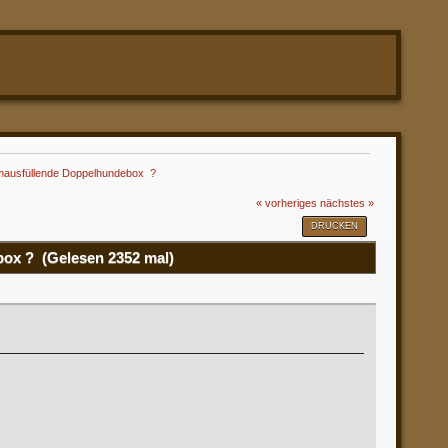
aumausfüllende Doppelhundebox  ?
« vorheriges
nächstes »
DRUCKEN
box ? (Gelesen 2352 mal)