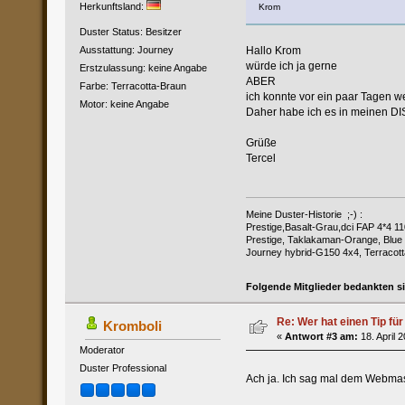
Herkunftsland:
Krom
Duster Status: Besitzer
Ausstattung: Journey
Hallo Krom
würde ich ja gerne
Erstzulassung: keine Angabe
ABER
Farbe: Terracotta-Braun
ich konnte vor ein paar Tagen w
Motor: keine Angabe
Daher habe ich es in meinen DI
Grüße
Tercel
Meine Duster-Historie ;-) :
Prestige,Basalt-Grau,dci FAP 4*4 11
Prestige, Taklakaman-Orange, Blue 
Journey hybrid-G150 4x4, Terracott
Folgende Mitglieder bedankten s
Re: Wer hat einen Tip fü
Kromboli
«
Antwort #3 am:
18. April 
Moderator
Duster Professional
Ach ja. Ich sag mal dem Webma