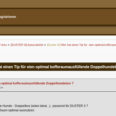
gistrieren
Tricks
»
[DUSTER III] Autozubehör
»
[Duster III]
Wer hat einen Tip für  eien optimal koffer
t einen Tip für eien optimal kofferaumausfüllende Doppelhunde
en optimal kofferaumausfüllende Doppelhundebox ?
4 »
ine Hunde - Doppelbox (wäre ideal...), passend für DUSTER 3 ?
, Raum optimal ausnutzen.