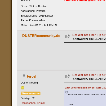
Duster Status: Besitzer
Ausstattung: Prestige
Erstzulassung: 2019 Duster II
Farbe: Kometen-Grau
Motor: Blue dCi 115 4x4 115 PS
Re: Wer hat einen Tip fü
DUSTERcommunity.de
«
Antwort #1 am:
18. April 
Re: Wer hat einen Tip fü
tercel
«
Antwort #2 am:
18. April 
Duster Neuling
Zitat von: Kromboli am 18. April 20
Themenstarter
Füll doch bitte mal in deinem Pro
Beiträge: 62
Dankeschön: 12 mal
Gruß