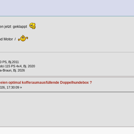
en jetzt geklappt
und Motor /
0 PS, Bj.2011
dci 115 PS 4x4, Bj. 2020
a-Braun, Bj. 2026
r eien optimal kofferaumausfüllende Doppelhundebox ?
2026, 17:30:09 »