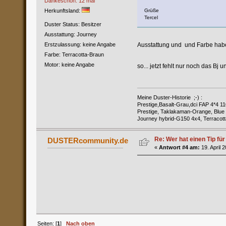
Dankeschön: 12 mal
Herkunftsland:
Grüße
Tercel
Duster Status: Besitzer
Ausstattung: Journey
Erstzulassung: keine Angabe
Ausstattung und und Farbe hab
Farbe: Terracotta-Braun
Motor: keine Angabe
so... jetzt fehlt nur noch das Bj 
Meine Duster-Historie ;-) :
Prestige,Basalt-Grau,dci FAP 4*4 11
Prestige, Taklakaman-Orange, Blue 
Journey hybrid-G150 4x4, Terracott
Re: Wer hat einen Tip fü
DUSTERcommunity.de
«
Antwort #4 am:
19. April 
Seiten: [
1
]
Nach oben