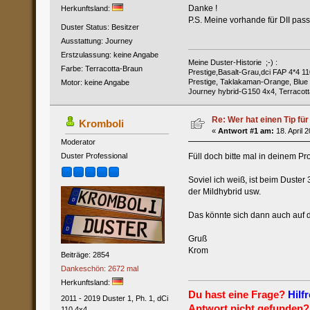
Danke !
Herkunftsland:
P.S. Meine vorhande für DII passt 
Duster Status: Besitzer
Ausstattung: Journey
Erstzulassung: keine Angabe
Meine Duster-Historie ;-) :
Farbe: Terracotta-Braun
Prestige,Basalt-Grau,dci FAP 4*4 11
Prestige, Taklakaman-Orange, Blue 
Motor: keine Angabe
Journey hybrid-G150 4x4, Terracott
Re: Wer hat einen Tip fü
Kromboli
«
Antwort #1 am:
18. April 
Moderator
Füll doch bitte mal in deinem P
Duster Professional
Soviel ich weiß, ist beim Duste
der Mildhybrid usw.
Das könnte sich dann auch auf 
Gruß
Krom
Beiträge: 2854
Dankeschön: 2672 mal
Herkunftsland:
Du hast eine Frage?
Hilfr
2011 - 2019 Duster 1, Ph. 1, dCi
Antwort nicht gefunden?
110 4x4