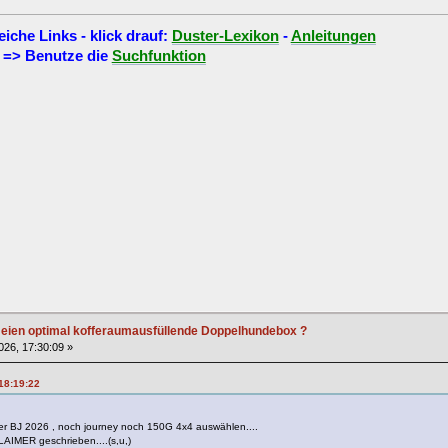
eiche Links - klick drauf:
Duster-Lexikon
-
Anleitungen
=> Benutze die
Suchfunktion
r eien optimal kofferaumausfüllende Doppelhundebox ?
2026, 17:30:09 »
 18:19:22
er BJ 2026 , noch journey noch 150G 4x4 auswählen....
AIMER geschrieben....(s,u,)