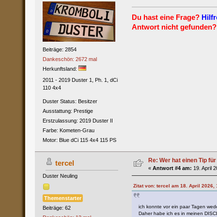
Du hast eine Frage?
Hilfr
Antwort nicht gefunden?
Beiträge: 2854
Dankeschön: 2672 mal
Herkunftsland:
2011 - 2019 Duster 1, Ph. 1, dCi
110 4x4
Duster Status: Besitzer
Ausstattung: Prestige
Erstzulassung: 2019 Duster II
Farbe: Kometen-Grau
Motor: Blue dCi 115 4x4 115 PS
Re: Wer hat einen Tip fü
tercel
«
Antwort #4 am:
19. April 
Duster Neuling
Zitat von: tercel am 18. April 2026,
Themenstarter
ich konnte vor ein paar Tagen wed
Beiträge: 62
Daher habe ich es in meinen DISCL