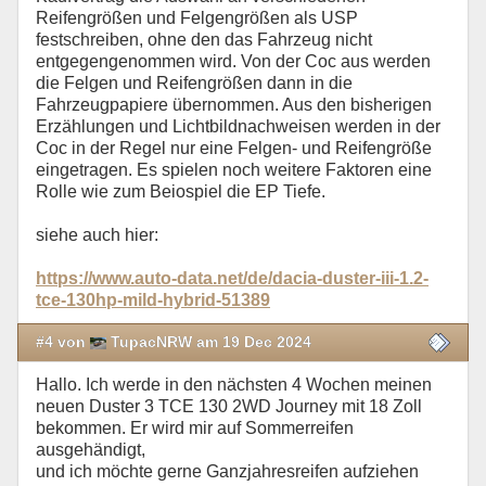
Reifengrößen und Felgengrößen als USP
festschreiben, ohne den das Fahrzeug nicht
entgegengenommen wird. Von der Coc aus werden
die Felgen und Reifengrößen dann in die
Fahrzeugpapiere übernommen. Aus den bisherigen
Erzählungen und Lichtbildnachweisen werden in der
Coc in der Regel nur eine Felgen- und Reifengröße
eingetragen. Es spielen noch weitere Faktoren eine
Rolle wie zum Beiospiel die EP Tiefe.
siehe auch hier:
https://www.auto-data.net/de/dacia-duster-iii-1.2-
tce-130hp-mild-hybrid-51389
#4 von
TupacNRW am 19 Dec 2024
Hallo. Ich werde in den nächsten 4 Wochen meinen
neuen Duster 3 TCE 130 2WD Journey mit 18 Zoll
bekommen. Er wird mir auf Sommerreifen
ausgehändigt,
und ich möchte gerne Ganzjahresreifen aufziehen