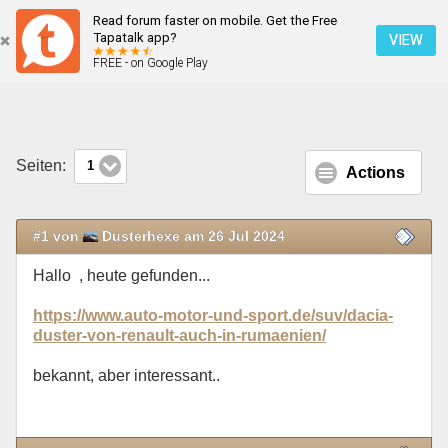
Read forum faster on mobile. Get the Free
Im Netz gefunden...
Tapatalk app?
VIEW
FREE - on Google Play
Mobile Ansicht
Seiten:
1
Actions
#1 von
Dusterhexe am 26 Jul 2024
Hallo , heute gefunden...
https://www.auto-motor-und-sport.de/suv/dacia-
duster-von-renault-auch-in-rumaenien/
bekannt, aber interessant..