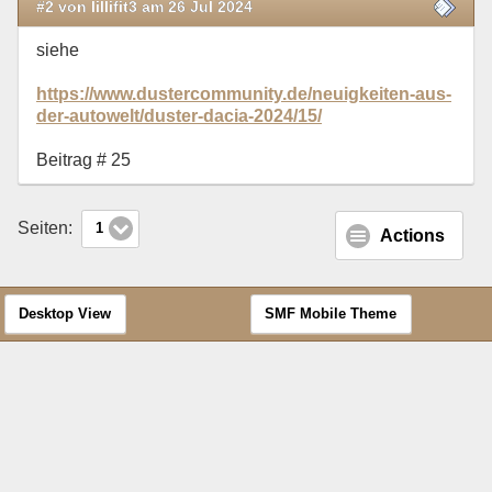
#2 von lillifit3 am 26 Jul 2024
siehe
https://www.dustercommunity.de/neuigkeiten-aus-
der-autowelt/duster-dacia-2024/15/
Beitrag # 25
Seiten:
1
Actions
Desktop View
SMF Mobile Theme