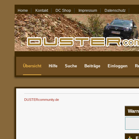
Home
Kontakt
DC Shop
Impressum
Datenschutz
08.08.26 - 07:41
Übersicht
Hilfe
Suche
Beiträge
Einloggen
Re
Aktuellste
DUSTERcommunity.de
Warn
E