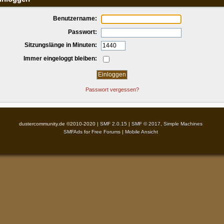
Benutzername:
Passwort:
Sitzungslänge in Minuten:
Immer eingeloggt bleiben:
Passwort vergessen?
dustercommunity.de ©2010-2020 |
SMF 2.0.15
|
SMF © 2017
,
Simple Machines
SMFAds
for
Free Forums
|
Mobile Ansicht