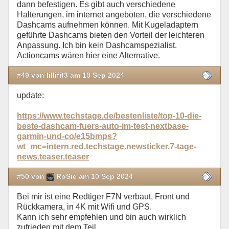
dann befestigen. Es gibt auch verschiedene
Halterungen, im internet angeboten, die verschiedene
Dashcams aufnehmen können. Mit Kugeladaptern
geführte Dashcams bieten den Vorteil der leichteren
Anpassung. Ich bin kein Dashcamspezialist.
Actioncams wären hier eine Alternative.
#49 von lillifit3 am 10 Sep 2024
update:
https://www.techstage.de/bestenliste/top-10-die-
beste-dashcam-fuers-auto-im-test-nextbase-
garmin-und-co/e15bmps?
wt_mc=intern.red.techstage.newsticker.7-tage-
news.teaser.teaser
#50 von
RoSie am 10 Sep 2024
Bei mir ist eine Redtiger F7N verbaut, Front und
Rückkamera, in 4K mit Wifi und GPS.
Kann ich sehr empfehlen und bin auch wirklich
zufrieden mit dem Teil.