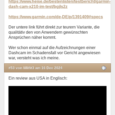
https://www.heise.de/bestenlisten/testbericht/garmin-
dash-cam-x210-im-test/bgjls2z
https://www.garmin.com/de-DE/p/1391409#specs
Der untere link führt direkt zur teurern Variante, die
qualitätiv den von Anwendern gewünschten
Ansprüchen näher kommt.
Wer schon einmal auf die Aufzeichnungen einer
Dashcam im Schadensfall vor Gericht angewiesen
war, versteht was ich meine.
#53 von lillifit3 am 16 Dec 2024
Ein review aus USA in Englisch: