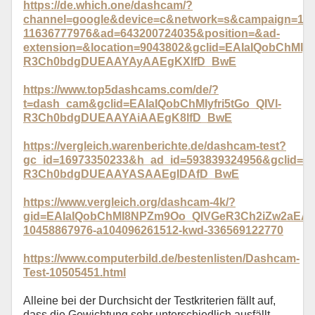
https://de.which.one/dashcam/?
channel=google&device=c&network=s&campaign=193
11636777976&ad=643200724035&position=&ad-
extension=&location=9043802&gclid=EAIaIQobChMIyfr
R3Ch0bdgDUEAAYAyAAEgKXlfD_BwE
https://www.top5dashcams.com/de/?
t=dash_cam&gclid=EAIaIQobChMIyfri5tGo_QIVl-
R3Ch0bdgDUEAAYAiAAEgK8lfD_BwE
https://vergleich.warenberichte.de/dashcam-test?
gc_id=16973350233&h_ad_id=593839324956&gclid=EA
R3Ch0bdgDUEAAYASAAEgIDAfD_BwE
https://www.vergleich.org/dashcam-4k/?
gid=EAIaIQobChMI8NPZm9Oo_QIVGeR3Ch2iZw2aEAA
10458867976-a104096261512-kwd-336569122770
https://www.computerbild.de/bestenlisten/Dashcam-
Test-10505451.html
Alleine bei der Durchsicht der Testkriterien fällt auf,
dass die Gewichtung sehr unterschiedlich ausfällt.