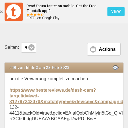
Read forum faster on mobile. Get the Free
Duster 2: Ideale Dashcam?
Tapatalk app?
VIEW
FREE - on Google Play
Mobile Ansicht
Seiten:
4
Actions
#46 von lillifit3 am 22 Feb 2023
um die Verwirrung komplett zu machen:
https://www.bestereviews.de/dash-cam?
targetid=kwd-
312797242070&matchtype=e&device=c&campaignid=1
132-
4411&trackOld=true&gclid=EAIaIQobChMIyfri5tGo_QIVl-
R3Ch0bdgDUEAAYBCAAEgJ7wPD_BwE