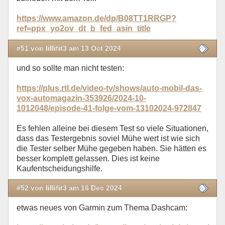
https://www.amazon.de/dp/B08TT1RRGP?
ref=ppx_yo2ov_dt_b_fed_asin_title
#51 von lillifit3 am 13 Oct 2024
und so sollte man nicht testen:
https://plus.rtl.de/video-tv/shows/auto-mobil-das-
vox-automagazin-353926/2024-10-
1012048/episode-41-folge-vom-13102024-972847
Es fehlen alleine bei diesem Test so viele Situationen,
dass das Testergebnis soviel Mühe wert ist wie sich
die Tester selber Mühe gegeben haben. Sie hätten es
besser komplett gelassen. Dies ist keine
Kaufentscheidungshilfe.
#52 von lillifit3 am 16 Dec 2024
etwas neues von Garmin zum Thema Dashcam: