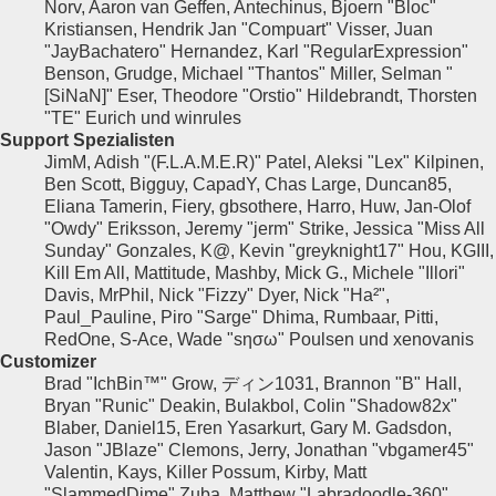
Norv, Aaron van Geffen, Antechinus, Bjoern "Bloc"
Kristiansen, Hendrik Jan "Compuart" Visser, Juan
"JayBachatero" Hernandez, Karl "RegularExpression"
Benson, Grudge, Michael "Thantos" Miller, Selman "
[SiNaN]" Eser, Theodore "Orstio" Hildebrandt, Thorsten
"TE" Eurich und winrules
Support Spezialisten
JimM, Adish "(F.L.A.M.E.R)" Patel, Aleksi "Lex" Kilpinen,
Ben Scott, Bigguy, CapadY, Chas Large, Duncan85,
Eliana Tamerin, Fiery, gbsothere, Harro, Huw, Jan-Olof
"Owdy" Eriksson, Jeremy "jerm" Strike, Jessica "Miss All
Sunday" Gonzales, K@, Kevin "greyknight17" Hou, KGIII,
Kill Em All, Mattitude, Mashby, Mick G., Michele "Illori"
Davis, MrPhil, Nick "Fizzy" Dyer, Nick "Ha²",
Paul_Pauline, Piro "Sarge" Dhima, Rumbaar, Pitti,
RedOne, S-Ace, Wade "sησω" Poulsen und xenovanis
Customizer
Brad "IchBin™" Grow, ディン1031, Brannon "B" Hall,
Bryan "Runic" Deakin, Bulakbol, Colin "Shadow82x"
Blaber, Daniel15, Eren Yasarkurt, Gary M. Gadsdon,
Jason "JBlaze" Clemons, Jerry, Jonathan "vbgamer45"
Valentin, Kays, Killer Possum, Kirby, Matt
"SlammedDime" Zuba, Matthew "Labradoodle-360"