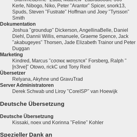
Kerle, Nibogo, Niko, Peter "Arantor" Spicer, snork13,
Spuds, Steven "Fustrate" Hoffman und Joey "Tyrsson"
Smith
Dokumentation
Joshua "groundup" Dickerson, AngellinaBelle, Daniel
Diehl, Dannii Willis, emanuele, Graeme Spence, Jack
"akabugeyes" Thorsen, Jade Elizabeth Trainor und Peter
Duggan
Marketing
Kindred, Marcus "cσσкιє мσηѕтєя" Forsberg, Ralph "
[n3rve]" Otowo, rickC und Tony Reid
Übersetzer
Relyana, Akyhne und GravuTrad
Server Administratoren
Derek Schwab und Liroy "CoreISP" van Hoewijk
Deutsche Übersetzung
Deutsche Übersetzung
Kissaki, noex und Korinna "Feline" Kohler
Spezieller Dank an