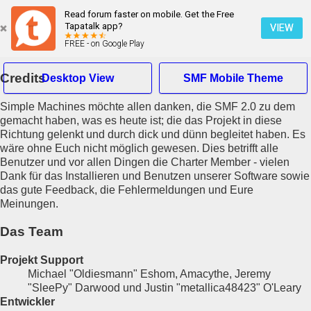
Read forum faster on mobile. Get the Free
Tapatalk app?
VIEW
FREE - on Google Play
Credits
Desktop View
SMF Mobile Theme
Simple Machines möchte allen danken, die SMF 2.0 zu dem
Hallo Gast
gemacht haben, was es heute ist; die das Projekt in diese
Richtung gelenkt und durch dick und dünn begleitet haben. Es
wäre ohne Euch nicht möglich gewesen. Dies betrifft alle
Übersicht
Benutzer und vor allen Dingen die Charter Member - vielen
Suche
Dank für das Installieren und Benutzen unserer Software sowie
Neueste Beiträge
das gute Feedback, die Fehlermeldungen und Eure
Registrieren
Meinungen.
Einloggen
Das Team
Projekt Support
Michael "Oldiesmann" Eshom, Amacythe, Jeremy
"SleePy" Darwood und Justin "metallica48423" O'Leary
Entwickler