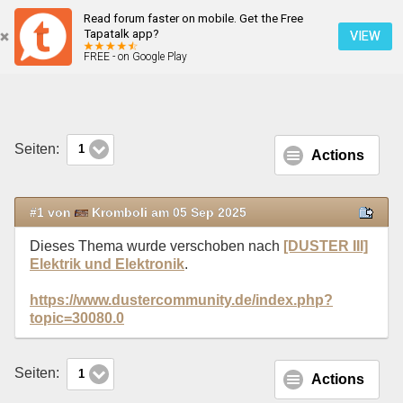
Read forum faster on mobile. Get the Free
VERSCHOBEN: Außenspiegel-Blinker-Glas
Tapatalk app?
VIEW
FREE - on Google Play
Mobile Ansicht
Seiten:
1
Actions
#1 von
Kromboli am 05 Sep 2025
Dieses Thema wurde verschoben nach
[DUSTER III]
Elektrik und Elektronik
.
https://www.dustercommunity.de/index.php?
topic=30080.0
Seiten:
1
Actions