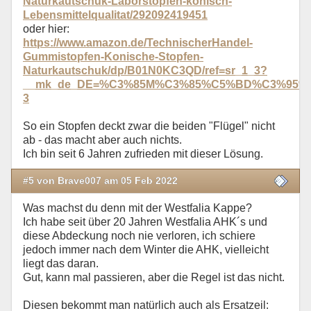
Naturkautschuk-Laborstopfen-konisch-
Lebensmittelqualitat/292092419451
oder hier:
https://www.amazon.de/TechnischerHandel-
Gummistopfen-Konische-Stopfen-
Naturkautschuk/dp/B01N0KC3QD/ref=sr_1_3?
__mk_de_DE=%C3%85M%C3%85%C5%BD%C3%95%C3%91
3
So ein Stopfen deckt zwar die beiden "Flügel" nicht
ab - das macht aber auch nichts.
Ich bin seit 6 Jahren zufrieden mit dieser Lösung.
#5 von Brave007 am 05 Feb 2022
Was machst du denn mit der Westfalia Kappe?
Ich habe seit über 20 Jahren Westfalia AHK´s und
diese Abdeckung noch nie verloren, ich schiere
jedoch immer nach dem Winter die AHK, vielleicht
liegt das daran.
Gut, kann mal passieren, aber die Regel ist das nicht.
Diesen bekommt man natürlich auch als Ersatzeil: