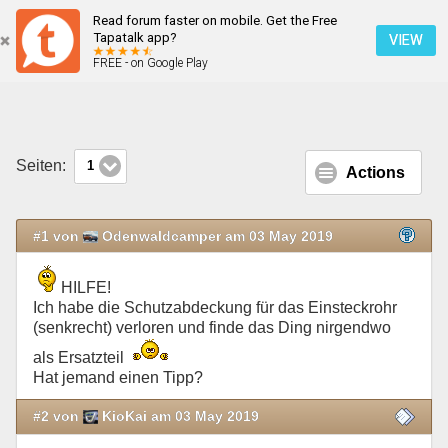
Read forum faster on mobile. Get the Free
Abnehmbare Anhängerkupplung Schutzkappe
Tapatalk app?
VIEW
FREE - on Google Play
Mobile Ansicht
Seiten:
1
Actions
#1 von
Odenwaldcamper am 03 May 2019
HILFE!
Ich habe die Schutzabdeckung für das Einsteckrohr
(senkrecht) verloren und finde das Ding nirgendwo
als Ersatzteil
Hat jemand einen Tipp?
#2 von
KioKai am 03 May 2019