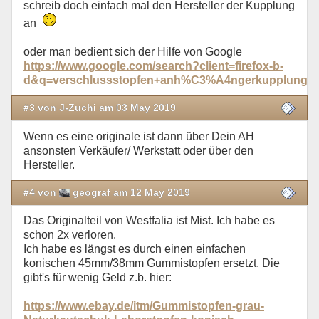
schreib doch einfach mal den Hersteller der Kupplung
an
oder man bedient sich der Hilfe von Google
https://www.google.com/search?client=firefox-b-
d&q=verschlussstopfen+anh%C3%A4ngerkupplung
#3 von J-Zuchi am 03 May 2019
Wenn es eine originale ist dann über Dein AH
ansonsten Verkäufer/ Werkstatt oder über den
Hersteller.
#4 von
geograf am 12 May 2019
Das Originalteil von Westfalia ist Mist. Ich habe es
schon 2x verloren.
Ich habe es längst es durch einen einfachen
konischen 45mm/38mm Gummistopfen ersetzt. Die
gibt's für wenig Geld z.b. hier:
https://www.ebay.de/itm/Gummistopfen-grau-