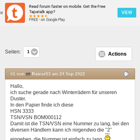
Read forum faster on mobile. Get the Free
Korrekte HSN und TSN/VSN?
Tapatalk app?
VIEW
FREE - on Google Play
Mobile Ansicht
Seiten:
1
Actions
#1 von
Rainer53 am 24 Sep 2022
Hallo,
ich suche gerade nach Winterrädern für unseren
Duster.
In den Papier finde ich diese
HSN 3333
TSN/VSN BOM000112
Damit ist die TSN/VSN eine Nummer zu lang, bei den
diversen Händlern kann ich nirgendwo die "2"
eingeben, die Nummer ist einfach zu lang.