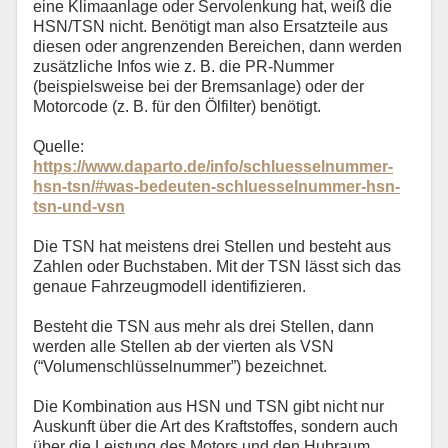
eine Klimaanlage oder Servolenkung hat, weiß die
HSN/TSN nicht. Benötigt man also Ersatzteile aus
diesen oder angrenzenden Bereichen, dann werden
zusätzliche Infos wie z. B. die PR-Nummer
(beispielsweise bei der Bremsanlage) oder der
Motorcode (z. B. für den Ölfilter) benötigt.
Quelle:
https://www.daparto.de/info/schluesselnummer-
hsn-tsn/#was-bedeuten-schluesselnummer-hsn-
tsn-und-vsn
Die TSN hat meistens drei Stellen und besteht aus
Zahlen oder Buchstaben. Mit der TSN lässt sich das
genaue Fahrzeugmodell identifizieren.
Besteht die TSN aus mehr als drei Stellen, dann
werden alle Stellen ab der vierten als VSN
(“Volumenschlüsselnummer”) bezeichnet.
Die Kombination aus HSN und TSN gibt nicht nur
Auskunft über die Art des Kraftstoffes, sondern auch
über die Leistung des Motors und den Hubraum.