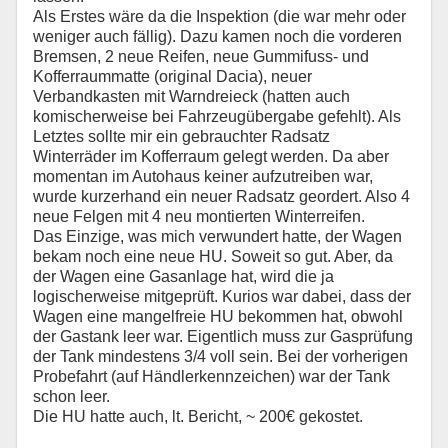
Als Erstes wäre da die Inspektion (die war mehr oder
weniger auch fällig). Dazu kamen noch die vorderen
Bremsen, 2 neue Reifen, neue Gummifuss- und
Kofferraummatte (original Dacia), neuer
Verbandkasten mit Warndreieck (hatten auch
komischerweise bei Fahrzeugübergabe gefehlt). Als
Letztes sollte mir ein gebrauchter Radsatz
Winterräder im Kofferraum gelegt werden. Da aber
momentan im Autohaus keiner aufzutreiben war,
wurde kurzerhand ein neuer Radsatz geordert. Also 4
neue Felgen mit 4 neu montierten Winterreifen.
Das Einzige, was mich verwundert hatte, der Wagen
bekam noch eine neue HU. Soweit so gut. Aber, da
der Wagen eine Gasanlage hat, wird die ja
logischerweise mitgeprüft. Kurios war dabei, dass der
Wagen eine mangelfreie HU bekommen hat, obwohl
der Gastank leer war. Eigentlich muss zur Gasprüfung
der Tank mindestens 3/4 voll sein. Bei der vorherigen
Probefahrt (auf Händlerkennzeichen) war der Tank
schon leer.
Die HU hatte auch, lt. Bericht, ~ 200€ gekostet.