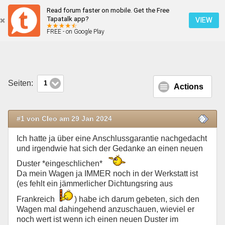
Read forum faster on mobile. Get the Free
Was kann man *rausschlagen* ?
Tapatalk app?
VIEW
FREE - on Google Play
Mobile Ansicht
Seiten:
1
Actions
#1 von Cleo am 29 Jan 2024
Ich hatte ja über eine Anschlussgarantie nachgedacht
und irgendwie hat sich der Gedanke an einen neuen
Duster *eingeschlichen*
Da mein Wagen ja IMMER noch in der Werkstatt ist
(es fehlt ein jämmerlicher Dichtungsring aus
Frankreich
) habe ich darum gebeten, sich den
Wagen mal dahingehend anzuschauen, wieviel er
noch wert ist wenn ich einen neuen Duster im