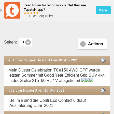
Read forum faster on mobile. Get the Free
Welche Serienbereifung ab Werk?
Tapatalk app?
VIEW
FREE - on Google Play
Mobile Ansicht
Seiten:
3
Actions
#31 von ZappenDuster09 am 05 Apr 2021
Mein Duster Celebration TCe150 4WD GPF wurde
letzten Sommer mit Good Year Efficient Grip SUV 4x4
in der Größe 215 60 R17 V ausgeliefert
#32 von RainerG am 18 Oct 2021
Bei m ir sind die Conti Eco Contact 6 drauf
Auslieferung Juni 2021