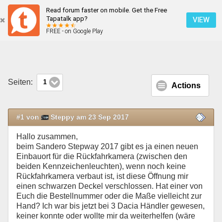
Read forum faster on mobile. Get the Free
[Phase 2]: Dacia Sandero Stepway 2017 (neues Model) Abdeckung Rückfahrkamera
Tapatalk app?
VIEW
FREE - on Google Play
Mobile Ansicht
Seiten:
1
Actions
#1 von
Steppy am 23 Sep 2017
Hallo zusammen,
beim Sandero Stepway 2017 gibt es ja einen neuen
Einbauort für die Rückfahrkamera (zwischen den
beiden Kennzeichenleuchten), wenn noch keine
Rückfahrkamera verbaut ist, ist diese Öffnung mir
einen schwarzen Deckel verschlossen. Hat einer von
Euch die Bestellnummer oder die Maße vielleicht zur
Hand? Ich war bis jetzt bei 3 Dacia Händler gewesen,
keiner konnte oder wollte mir da weiterhelfen (wäre