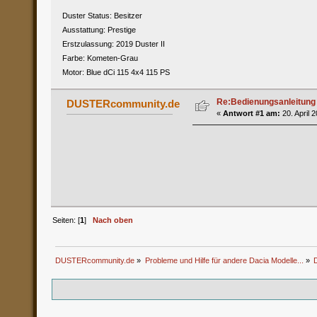
Duster Status: Besitzer
Ausstattung: Prestige
Erstzulassung: 2019 Duster II
Farbe: Kometen-Grau
Motor: Blue dCi 115 4x4 115 PS
Re:Bedienungsanleitung
DUSTERcommunity.de
«
Antwort #1 am:
20. April 
Seiten: [
1
]
Nach oben
DUSTERcommunity.de
»
Probleme und Hilfe für andere Dacia Modelle...
»