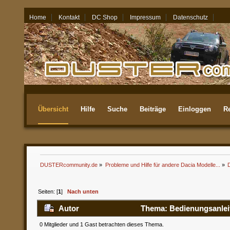
Home
Kontakt
DC Shop
Impressum
Datenschutz
06.08.26 - 18:35
Übersicht
Hilfe
Suche
Beiträge
Einloggen
Re
Aktuellste
DUSTERcommunity.de
»
Probleme und Hilfe für andere Dacia Modelle...
»
Seiten: [
1
]
Nach unten
Autor
Thema: Bedienungsanlei
0 Mitglieder und 1 Gast betrachten dieses Thema.