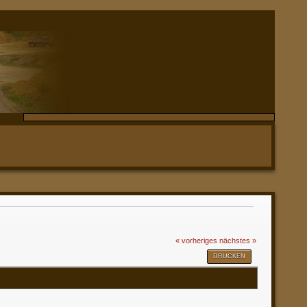
« vorheriges
nächstes »
DRUCKEN