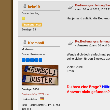
Bedienungsanleitung Sa
keke19
«
am:
20. April 2012, 15:27:2
Duster Neuling
Hat jemand zufällig die Bedienu
Themenstarter
Beiträge: 33
Re:Bedienungsanleitung
Kromboli
«
Antwort #1 am:
20. April 
Moderator
Wende dich doch einfach mal per
Duster Professional
sollte sicher für den Stepway au
Viele Grüße
Krom
Du hast eine Frage?
Hilfr
Beiträge: 2854
Antwort nicht gefunden?
Dankeschön: 2672 mal
Herkunftsland:
2011 - 2019 Duster 1, Ph. 1, dCi
110 4x4