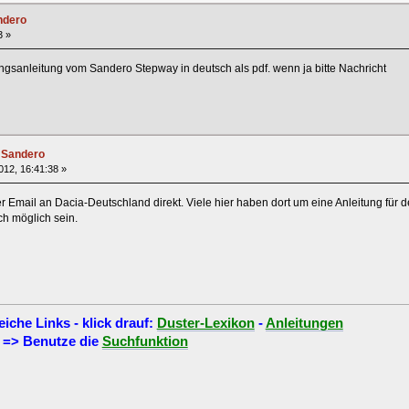
ndero
3 »
ngsanleitung vom Sandero Stepway in deutsch als pdf. wenn ja bitte Nachricht
 Sandero
2012, 16:41:38 »
 Email an Dacia-Deutschland direkt. Viele hier haben dort um eine Anleitung für 
ch möglich sein.
eiche Links - klick drauf:
Duster-Lexikon
-
Anleitungen
=> Benutze die
Suchfunktion