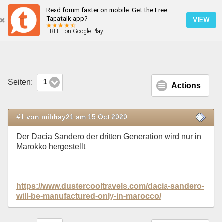
Read forum faster on mobile. Get the Free
Dacia Sandero wird nur in Marokko hergestellt
Tapatalk app?
VIEW
FREE - on Google Play
Mobile Ansicht
Seiten:
1
Actions
#1 von mihhay21 am 15 Oct 2020
Der Dacia Sandero der dritten Generation wird nur in
Marokko hergestellt
https://www.dustercooltravels.com/dacia-sandero-
will-be-manufactured-only-in-marocco/