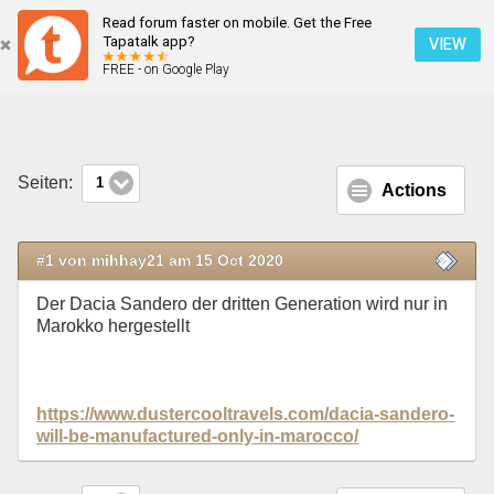
Read forum faster on mobile. Get the Free
Dacia Sandero wird nur in Marokko hergestellt
Tapatalk app?
VIEW
FREE - on Google Play
Mobile Ansicht
Seiten:
1
Actions
#1 von mihhay21 am 15 Oct 2020
Der Dacia Sandero der dritten Generation wird nur in
Marokko hergestellt
https://www.dustercooltravels.com/dacia-sandero-
will-be-manufactured-only-in-marocco/