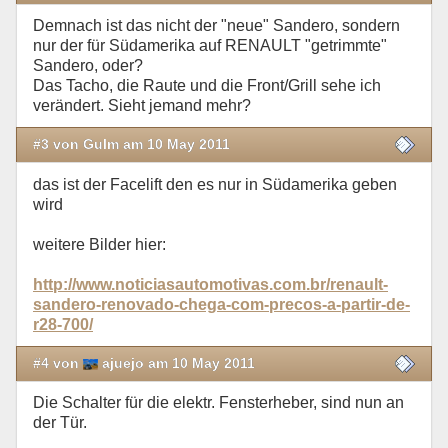
Demnach ist das nicht der "neue" Sandero, sondern
nur der für Südamerika auf RENAULT "getrimmte"
Sandero, oder?
Das Tacho, die Raute und die Front/Grill sehe ich
verändert. Sieht jemand mehr?
#3 von Gulm am 10 May 2011
das ist der Facelift den es nur in Südamerika geben
wird
weitere Bilder hier:
http://www.noticiasautomotivas.com.br/renault-
sandero-renovado-chega-com-precos-a-partir-de-
r28-700/
#4 von
ajuejo am 10 May 2011
Die Schalter für die elektr. Fensterheber, sind nun an
der Tür.