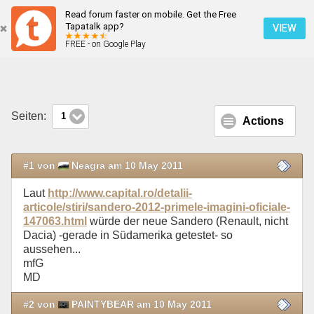
Read forum faster on mobile. Get the Free
Der neue Sandero
Tapatalk app?
VIEW
FREE - on Google Play
Mobile Ansicht
Seiten:
1
Actions
#1 von
Neagra am 10 May 2011
Laut
http://www.capital.ro/detalii-
articole/stiri/sandero-2012-primele-imagini-oficiale-
147063.html
würde der neue Sandero (Renault, nicht
Dacia) -gerade in Südamerika getestet- so
aussehen...
mfG
MD
#2 von
PAINTYBEAR am 10 May 2011