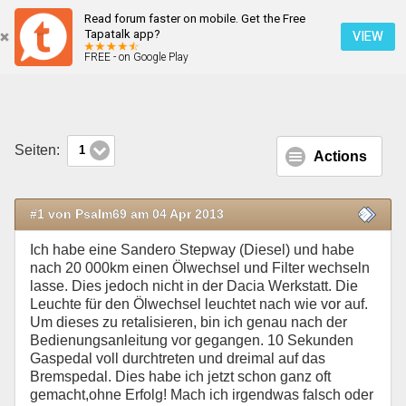
Read forum faster on mobile. Get the Free
Rückstellung der Warnmeldung nach dem Ölwechsel
Tapatalk app?
VIEW
FREE - on Google Play
Mobile Ansicht
Seiten:
1
Actions
#1 von Psalm69 am 04 Apr 2013
Ich habe eine Sandero Stepway (Diesel) und habe
nach 20 000km einen Ölwechsel und Filter wechseln
lasse. Dies jedoch nicht in der Dacia Werkstatt. Die
Leuchte für den Ölwechsel leuchtet nach wie vor auf.
Um dieses zu retalisieren, bin ich genau nach der
Bedienungsanleitung vor gegangen. 10 Sekunden
Gaspedal voll durchtreten und dreimal auf das
Bremspedal. Dies habe ich jetzt schon ganz oft
gemacht,ohne Erfolg! Mach ich irgendwas falsch oder