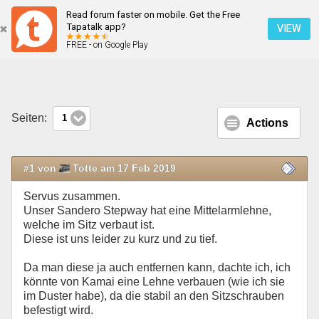
Read forum faster on mobile. Get the Free
Sandero Stepway II 2018, andere Mittelarmlehne
Tapatalk app?
VIEW
FREE - on Google Play
Mobile Ansicht
Seiten:
1
Actions
#1 von
Totte am 17 Feb 2019
Servus zusammen.
Unser Sandero Stepway hat eine Mittelarmlehne,
welche im Sitz verbaut ist.
Diese ist uns leider zu kurz und zu tief.
Da man diese ja auch entfernen kann, dachte ich, ich
könnte von Kamai eine Lehne verbauen (wie ich sie
im Duster habe), da die stabil an den Sitzschrauben
befestigt wird.