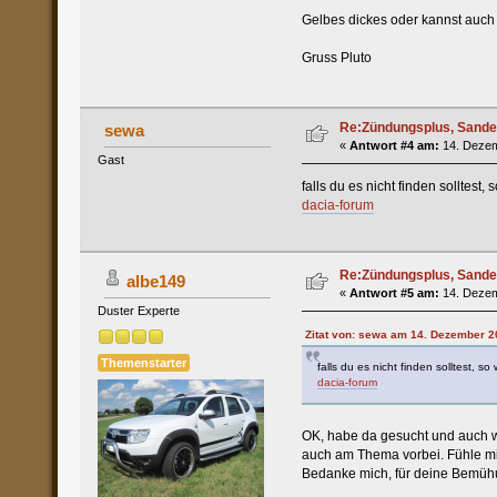
Gelbes dickes oder kannst auc
Gruss Pluto
Re:Zündungsplus, Sande
sewa
«
Antwort #4 am:
14. Dezem
Gast
falls du es nicht finden solltest,
dacia-forum
Re:Zündungsplus, Sande
albe149
«
Antwort #5 am:
14. Dezem
Duster Experte
Zitat von: sewa am 14. Dezember 2
Themenstarter
falls du es nicht finden solltest, so
dacia-forum
OK, habe da gesucht und auch 
auch am Thema vorbei. Fühle mic
Bedanke mich, für deine Bemüh