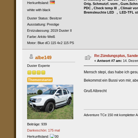
Herkunftsland:
Orig. Schmutzf. vorn , Gum.Schn
PDC , Check temp III , Climair v
white with black
Bremsleuchte LED , LED-TFL sta
Duster Status: Besitzer
Ausstattung: Prestige
Erstzulassung: 2019 Duster II
Farbe: Arktis-Weiß
Motor: Blue dCi 115 4x2 115 PS
Re:Zündungsplus, Sande
albe149
«
Antwort #7 am:
14. Dezem
Duster Experte
Mensch stepi, das habe ich gesuc
Themenstarter
Bekommst ein Bussi von mir, abe
Gruß Albrecht
Adventure TCe 150 mit kompletter A
Beiträge: 939
Dankeschön: 175 mal
Herkunftsland: