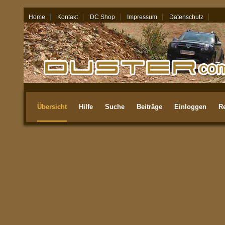
Home
Kontakt
DC Shop
Impressum
Datenschutz
06.08.26 - 05:37
Übersicht
Hilfe
Suche
Beiträge
Einloggen
Re
Aktuellste