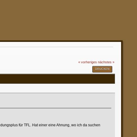
« vorheriges
nächstes »
DRUCKEN
dungsplus für TFL. Hat einer eine Ahnung, wo ich da suchen