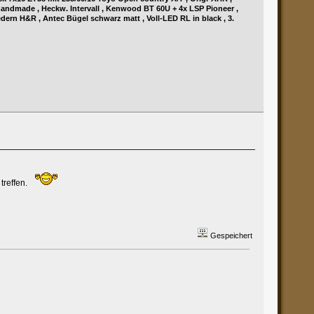
ndmade , Heckw. Intervall , Kenwood BT 60U + 4x LSP Pioneer ,
dern H&R , Antec Bügel schwarz matt , Voll-LED RL in black , 3.
 treffen.
Gespeichert