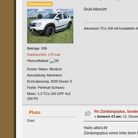
Themenstarter
Gruß Albrecht
Adventure TCe 150 mit kompletter A
Beiträge: 939
Dankeschön: 175 mal
Herkunftsland:
Duster Status: Besitzer
Ausstattung: Adventure
Erstzulassung: 2020 Duster II
Farbe: Perlmutt-Schwarz
Motor: 1.3 TCe 150 GPF 4x2
150 PS
Re:Zündungsplus, Sande
Pluto
«
Antwort #3 am:
13. Dezem
Gast
Hallo albe149
Zündungsplus vorne links beim 