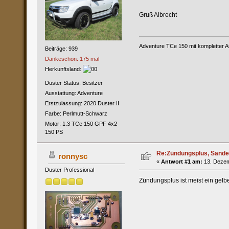
Gruß Albrecht
Adventure TCe 150 mit kompletter A
Beiträge: 939
Dankeschön: 175 mal
Herkunftsland:
Duster Status: Besitzer
Ausstattung: Adventure
Erstzulassung: 2020 Duster II
Farbe: Perlmutt-Schwarz
Motor: 1.3 TCe 150 GPF 4x2
150 PS
Re:Zündungsplus, Sande
ronnysc
«
Antwort #1 am:
13. Dezem
Duster Professional
Zündungsplus ist meist ein gelb