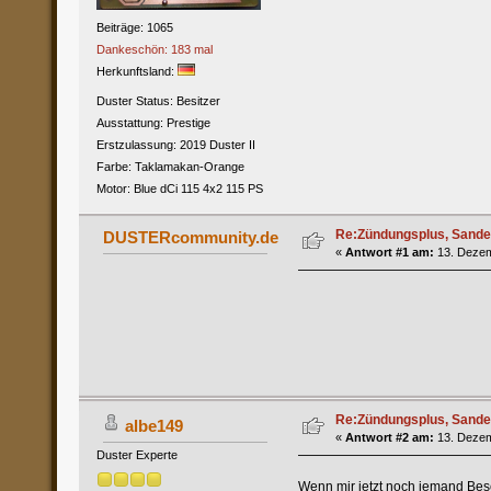
Beiträge: 1065
Dankeschön: 183 mal
Herkunftsland:
Duster Status: Besitzer
Ausstattung: Prestige
Erstzulassung: 2019 Duster II
Farbe: Taklamakan-Orange
Motor: Blue dCi 115 4x2 115 PS
Re:Zündungsplus, Sande
DUSTERcommunity.de
«
Antwort #1 am:
13. Dezem
Re:Zündungsplus, Sande
albe149
«
Antwort #2 am:
13. Dezem
Duster Experte
Wenn mir jetzt noch jemand Bes