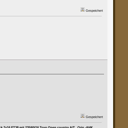
Gespeichert
Gespeichert
ck 7x16 ET38 mit 235/60/16 Toyo Open country A/T , Orig.-AHK ,