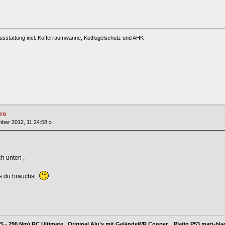
usstattung incl. Kofferraumwanne, Kotflügelschutz und AHK
ro
ber 2012, 11:24:58 »
h unten ,
as du brauchst
PS - 290 Nm) RC Ultimate , Original Alu's mit GeländeWR Cooper , Platin P53 matt-bla