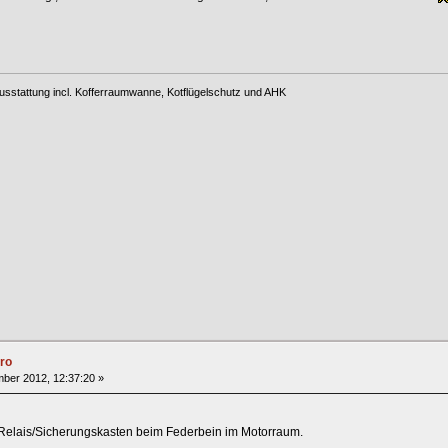
usstattung incl. Kofferraumwanne, Kotflügelschutz und AHK
ro
ber 2012, 12:37:20 »
Relais/Sicherungskasten beim Federbein im Motorraum.