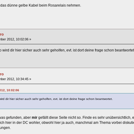
h das dünne gelbe Kabel beim Rosarelais nehmen.
ro
ber 2012, 10:02:06 »
 so wird dir hier sicher auch sehr geholfen, evt. ist dort deine frage schon beantwortet
ro
ber 2012, 10:34:45 »
012, 10:02:06
 wird dir hier sicher auch sehr geholfen, evt. ist dort deine frage schon beantwortet.
was gefunden, aber
mir
gefällt diese Seite nicht so. Finde es sehr unübersichtli
h hier in der DC wohler, obwohl hier ja auch, manchmal am Thema vorbei diskutiert
ungen.