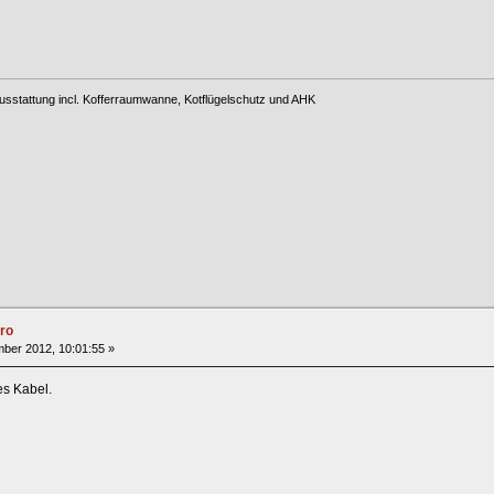
usstattung incl. Kofferraumwanne, Kotflügelschutz und AHK
ro
ber 2012, 10:01:55 »
es Kabel.