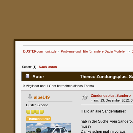
DUSTERcommunity.de
»
Probleme und Hilfe für andere Dacia Modelle...
»
Seiten: [
1
]
Nach unten
Autor
Thema: Zündungsplus, Sa
0 Mitglieder und 1 Gast betrachten dieses Thema.
Zündungsplus, Sandero
albe149
«
am:
13. Dezember 2012, 08
Duster Experte
Hallo an alle Sanderofahrer,
Themenstarter
hab in der Suche, vom Sandero,
muss?
Danke schon mal im voraus