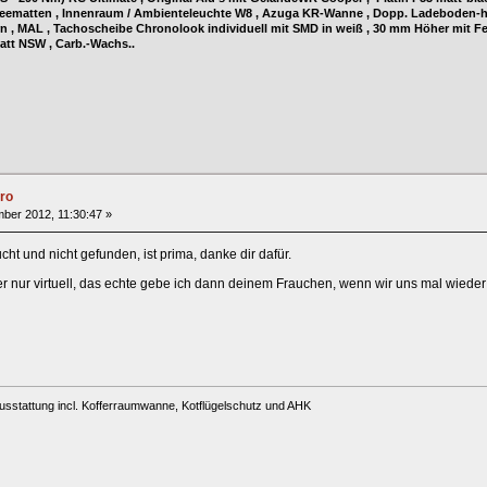
eematten , Innenraum / Ambienteleuchte W8 , Azuga KR-Wanne , Dopp. Ladeboden-ha
orn , MAL , Tachoscheibe Chronolook individuell mit SMD in weiß , 30 mm Höher mit Fe
tt NSW , Carb.-Wachs..
ro
ber 2012, 11:30:47 »
ht und nicht gefunden, ist prima, danke dir dafür.
r nur virtuell, das echte gebe ich dann deinem Frauchen, wenn wir uns mal wieder
usstattung incl. Kofferraumwanne, Kotflügelschutz und AHK