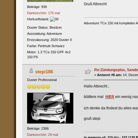
Gruß Albrecht
Beiträge: 939
Dankeschön: 175 mal
Herkunftsland:
Adventure TCe 150 mit kompletter A
Duster Status: Besitzer
Ausstattung: Adventure
Erstzulassung: 2020 Duster II
Farbe: Perlmutt-Schwarz
Motor: 1.3 TCe 150 GPF 4x2
150 PS
Re:Zündungsplus, Sande
stepi186
«
Antwort #6 am:
14. Dezem
Duster Professional
Hallo Albrecht ,
blättere mal
HIER
ein wenig nac
ich denke da findest du alles w
gruß stepi
Beiträge: 2366
Dankeschön: 28 mal
in memory of- 110 dci - 107 (130 