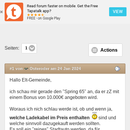
Read forum faster on mobile. Get the Free
Zubehör
Tapatalk app?
VIEW
FREE - on Google Play
Mobile Ansicht
Seiten:
1
Actions
#1 von
Osteroder am 24 Jan 2024
Hallo Elt-Gemeinde,
ich schau mir gerade den "Spring 65" an, da er zZ mit
einem Bonus von 10.000€ angeboten wird.
Woraus ich nich schlau werde ist, ob und wenn ja,
welche Ladekabel im Preis enthalten
sind und
welche sinnvoll dazugekauft werden sollten.
Es soll ein "reines" Stadtauto werden, da für