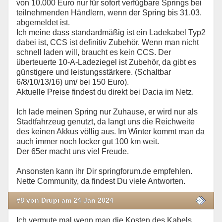
von 10.000 Euro nur für sofort verfügbare Springs bei
teilnehmenden Händlern, wenn der Spring bis 31.03.
abgemeldet ist.
Ich meine dass standardmäßig ist ein Ladekabel Typ2
dabei ist, CCS ist definitiv Zubehör. Wenn man nicht
schnell laden will, braucht es kein CCS. Der
überteuerte 10-A-Ladeziegel ist Zubehör, da gibt es
günstigere und leistungsstärkere. (Schaltbar
6/8/10/13/16) um/ bei 150 Euro).
Aktuelle Preise findest du direkt bei Dacia im Netz.
Ich lade meinen Spring nur Zuhause, er wird nur als
Stadtfahrzeug genutzt, da langt uns die Reichweite
des keinen Akkus völlig aus. Im Winter kommt man da
auch immer noch locker gut 100 km weit.
Der 65er macht uns viel Freude.
Ansonsten kann ihr Dir springforum.de empfehlen.
Nette Community, da findest Du viele Antworten.
#8 von Drupi am 24 Jan 2024
Ich vermute mal wenn man die Kosten des Kabels