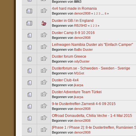
Begonnen von lillifit3
4x4 hard made in Romania
Begonnen von
denon2808
«
1
2
3
...
8
»
Duster in GB / in England
Begonnen von
RBJ5HD
«
1
2
3
»
Duster Camp 8-9 10 2016
Begonnen von
denon2808
Leihwagen Namibia Duster als "Einfach Camper"
Begonnen von
BaBo Duster
Duster forum Greece
Begonnen von
odyDuster
Dusterforum.se - Schweden - Sweden - Sverige
Begonnen von
M1Get
Duster Club 4x4
Begonnen von
jkarpa
Duster Adventure Team Türkei
Begonnen von
jkarpa
9-te Dustertreffen Zarnesti 4-6 09 2015
Begonnen von
denon2808
Offroad Donaudelta, Chilia Veche - 1-4 Mai 2015
Begonnen von
denon2808
[Phase 1 / Phase 2]: 8-te Dustertreffen, Rumänien
Begonnen von
denon2808