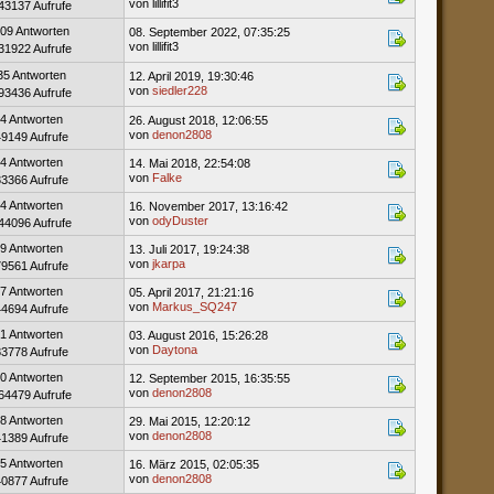
von lillifit3
43137 Aufrufe
09 Antworten
08. September 2022, 07:35:25
von lillifit3
31922 Aufrufe
35 Antworten
12. April 2019, 19:30:46
von
siedler228
93436 Aufrufe
4 Antworten
26. August 2018, 12:06:55
von
denon2808
49149 Aufrufe
4 Antworten
14. Mai 2018, 22:54:08
von
Falke
33366 Aufrufe
4 Antworten
16. November 2017, 13:16:42
von
odyDuster
44096 Aufrufe
9 Antworten
13. Juli 2017, 19:24:38
von
jkarpa
79561 Aufrufe
7 Antworten
05. April 2017, 21:21:16
von
Markus_SQ247
44694 Aufrufe
1 Antworten
03. August 2016, 15:26:28
von
Daytona
83778 Aufrufe
0 Antworten
12. September 2015, 16:35:55
von
denon2808
64479 Aufrufe
8 Antworten
29. Mai 2015, 12:20:12
von
denon2808
41389 Aufrufe
5 Antworten
16. März 2015, 02:05:35
von
denon2808
40877 Aufrufe