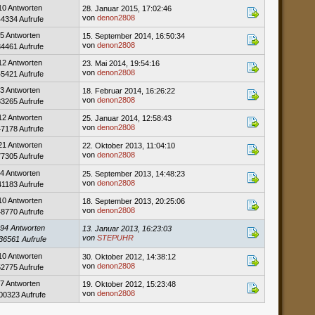
10 Antworten
28. Januar 2015, 17:02:46
von
denon2808
44334 Aufrufe
5 Antworten
15. September 2014, 16:50:34
von
denon2808
34461 Aufrufe
12 Antworten
23. Mai 2014, 19:54:16
von
denon2808
45421 Aufrufe
3 Antworten
18. Februar 2014, 16:26:22
von
denon2808
33265 Aufrufe
12 Antworten
25. Januar 2014, 12:58:43
von
denon2808
47178 Aufrufe
21 Antworten
22. Oktober 2013, 11:04:10
von
denon2808
77305 Aufrufe
4 Antworten
25. September 2013, 14:48:23
von
denon2808
41183 Aufrufe
10 Antworten
18. September 2013, 20:25:06
von
denon2808
48770 Aufrufe
94 Antworten
13. Januar 2013, 16:23:03
von
STEPUHR
36561 Aufrufe
10 Antworten
30. Oktober 2012, 14:38:12
von
denon2808
52775 Aufrufe
7 Antworten
19. Oktober 2012, 15:23:48
von
denon2808
00323 Aufrufe