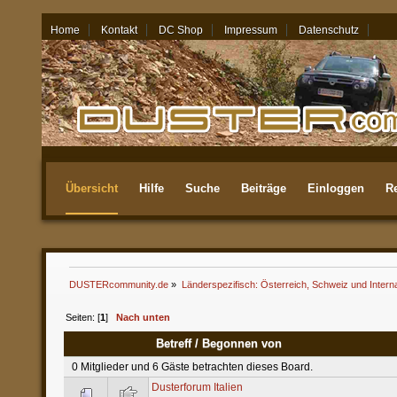
Home
Kontakt
DC Shop
Impressum
Datenschutz
07.08.26 - 13:39
Übersicht
Hilfe
Suche
Beiträge
Einloggen
Re
Aktuellste
DUSTERcommunity.de
»
Länderspezifisch: Österreich, Schweiz und Interna
Seiten: [
1
]
Nach unten
Betreff
/
Begonnen von
0 Mitglieder und 6 Gäste betrachten dieses Board.
Dusterforum Italien