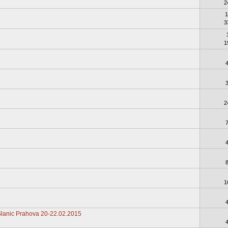
2
1
3
1
2
1
 Slanic Prahova 20-22.02.2015