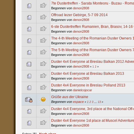
7te Dustertreffen - Sarata Monteoru - Buzau - Rom
Begonnen von
denon2808
Offroad Iezer Gebirge, 5-7 09 2014
Begonnen von
denon2808
6-ste Dustertreffen Rumanien, Bran, Brasov, 14-16
Begonnen von
denon2808
The 4-th Meeting of the Romanian Duster Owners 
Begonnen von
denon2808
The 5-th Meeting of the Romanian Duster Owners 7 
Begonnen von
denon2808
Duster 4x4 Everyone at Breslau Balkan 2012 Adve
Begonnen von
denon2808
«
1
2
»
Duster 4x4 Everyone at Breslau Balkan 2013
Begonnen von
denon2808
Duster 4x4 Everyone in Breslau Polland 2013
Begonnen von
danielcojocar
Grüße aus der Ukraine
Begonnen von
espace
«
1
2
3
...
13
»
Duster 4x4 Everyone, 3rd place at the National Of
Begonnen von
denon2808
Duster 4x4 Everyone 1st place at Muscel Adventur
Begonnen von
denon2808