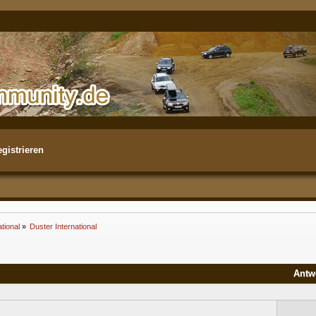
gistrieren
tional
»
Duster International 
Antw