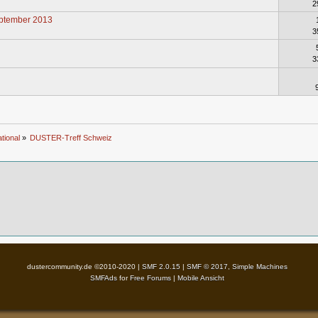
2
eptember 2013
3
3
tional
»
DUSTER-Treff Schweiz
dustercommunity.de ©2010-2020 |
SMF 2.0.15
|
SMF © 2017
,
Simple Machines
SMFAds
for
Free Forums
|
Mobile Ansicht