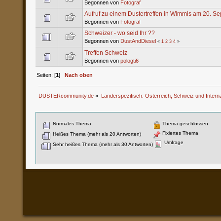
Begonnen von
Fotograf
Aufruf zu einem Dustertreffen in Wimmis am 20. S
Begonnen von
Fotograf
Schweizer - wo seid Ihr ??
Begonnen von
DustAndDiesel
«
1
2
3
4
»
Treffen Schweiz
Begonnen von
pologti6
Seiten: [
1
]
Nach oben
DUSTERcommunity.de
»
Länderspezifisch: Österreich, Schweiz und Interna
Normales Thema
Thema geschlossen
Fixiertes Thema
Heißes Thema (mehr als 20 Antworten)
Umfrage
Sehr heißes Thema (mehr als 30 Antworten)