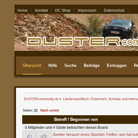
Home
Kontakt
DC Shop
Impressum
Datenschutz
06.08.26 - 22:40
Übersicht
Hilfe
Suche
Beiträge
Einloggen
Re
Aktuellste
DUSTERcommunity.de
»
Länderspezifisch: Österreich, Schweiz und Interna
Seiten: [
1
]
Nach unten
Betreff
/
Begonnen von
0 Mitglieder und 4 Gäste betrachten dieses Board.
Zweiter Versuch eines Spontan Treffen, wer hat lu