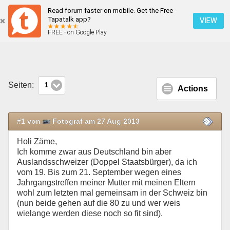
Read forum faster on mobile. Get the Free
Aufruf zu einem Dustertreffen in Wimmis am 20. September 2013
Tapatalk app?
VIEW
FREE - on Google Play
Mobile Ansicht
Seiten:
1
Actions
#1 von
Fotograf am 27 Aug 2013
Holi Zäme,
Ich komme zwar aus Deutschland bin aber
Auslandsschweizer (Doppel Staatsbürger), da ich
vom 19. Bis zum 21. September wegen eines
Jahrgangstreffen meiner Mutter mit meinen Eltern
wohl zum letzten mal gemeinsam in der Schweiz bin
(nun beide gehen auf die 80 zu und wer weis
wielange werden diese noch so fit sind).