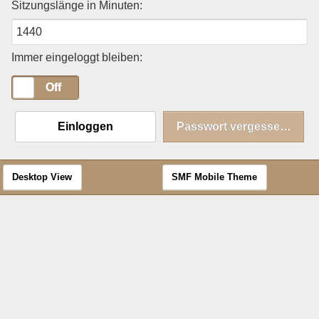
Sitzungslänge in Minuten:
Immer eingeloggt bleiben:
On
Off
Einloggen
Passwort vergessen?
Desktop View
SMF Mobile Theme