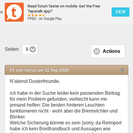
Read forum faster on mobile. Get the Free
Duster 09/2018 1.6 SCe / defekte Rückleuchten
Tapatalk app?
VIEW
FREE - on Google Play
Mobile Ansicht
Seiten:
1
Actions
#1 von tomzz am 11 Sep 2025
N'abend Dusterfreunde,
ich habe in der Suche leider kein passenden Beitrag
für mein Problem gefunden, vielleicht kann mir
jemand helfen: Die beiden hinteren Leuchten
funktionieren nicht - wohl aber die Bremslichter und
Blinker.
Welche Sicherung könnte es sein (sorry, da Reimport
habe ich kein Bordhandbuch und Aussagen wie