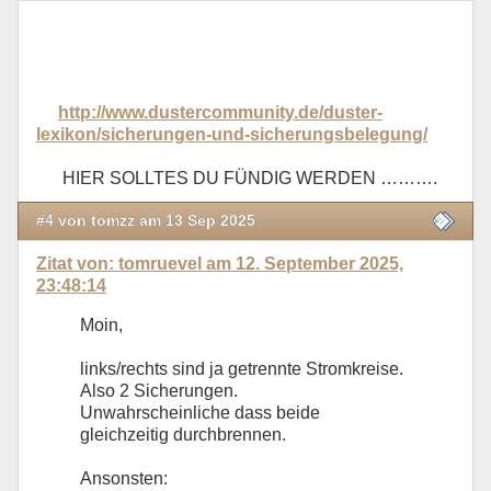
http://www.dustercommunity.de/duster-
lexikon/sicherungen-und-sicherungsbelegung/
HIER SOLLTES DU FÜNDIG WERDEN ……….
#4 von tomzz am 13 Sep 2025
Zitat von: tomruevel am 12. September 2025,
23:48:14
Moin,
links/rechts sind ja getrennte Stromkreise.
Also 2 Sicherungen.
Unwahrscheinliche dass beide
gleichzeitig durchbrennen.
Ansonsten: