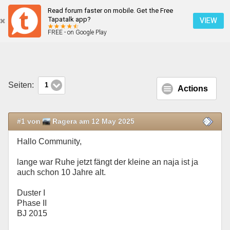
Read forum faster on mobile. Get the Free
Halterung Nebelscheinwerfer
Tapatalk app?
VIEW
FREE - on Google Play
Mobile Ansicht
Seiten:
1
Actions
#1 von
Ragera am 12 May 2025
Hallo Community,
lange war Ruhe jetzt fängt der kleine an naja ist ja
auch schon 10 Jahre alt.
Duster I
Phase II
BJ 2015