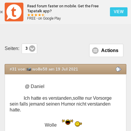
Read forum faster on mobile. Get the Free
LED mit Strassenzulassung
Tapatalk app?
VIEW
FREE - on Google Play
Mobile Ansicht
Seiten:
3
Actions
#31 von
wolle58 am 19 Jul 2021
@ Daniel
Ich hatte es verstanden,sollte nur Vorsorge
sein falls jemand seinen Humor nicht verstanden
hatte.
Wolle