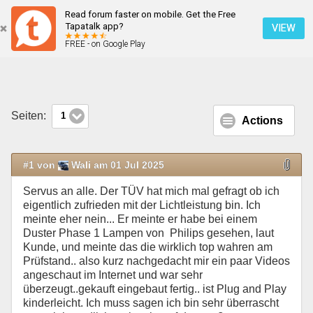
Read forum faster on mobile. Get the Free
Philips Ultinon pro6000
Tapatalk app?
VIEW
FREE - on Google Play
Mobile Ansicht
Seiten:
1
Actions
#1 von
Wali am 01 Jul 2025
Servus an alle. Der TÜV hat mich mal gefragt ob ich
eigentlich zufrieden mit der Lichtleistung bin. Ich
meinte eher nein... Er meinte er habe bei einem
Duster Phase 1 Lampen von Philips gesehen, laut
Kunde, und meinte das die wirklich top wahren am
Prüfstand.. also kurz nachgedacht mir ein paar Videos
angeschaut im Internet und war sehr
überzeugt..gekauft eingebaut fertig.. ist Plug and Play
kinderleicht. Ich muss sagen ich bin sehr überrascht