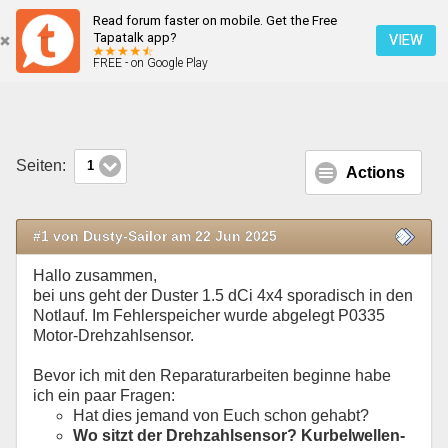
Read forum faster on mobile. Get the Free
Ruckeln dann Notlauf selten, sporadisch Fehlerspeicher P0335 Motordrehzahlsensor
Tapatalk app?
VIEW
FREE - on Google Play
Mobile Ansicht
Seiten:
1
Actions
#1 von Dusty-Sailor am 22 Jun 2025
Hallo zusammen,
bei uns geht der Duster 1.5 dCi 4x4 sporadisch in den
Notlauf. Im Fehlerspeicher wurde abgelegt P0335
Motor-Drehzahlsensor.
Bevor ich mit den Reparaturarbeiten beginne habe
ich ein paar Fragen:
Hat dies jemand von Euch schon gehabt?
Wo sitzt der Drehzahlsensor? Kurbelwellen-