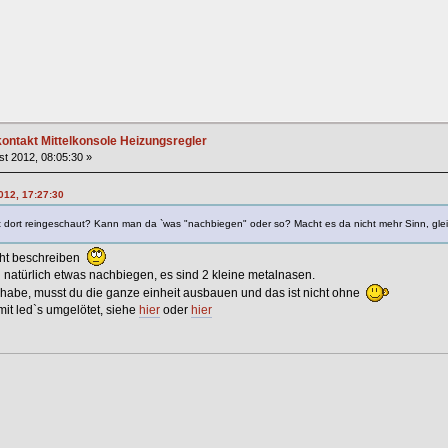
ntakt Mittelkonsole Heizungsregler
t 2012, 08:05:30 »
012, 17:27:30
 dort reingeschaut? Kann man da `was "nachbiegen" oder so? Macht es da nicht mehr Sinn, gle
icht beschreiben
 natürlich etwas nachbiegen, es sind 2 kleine metalnasen.
 habe, musst du die ganze einheit ausbauen und das ist nicht ohne
mit led`s umgelötet, siehe
hier
oder
hier