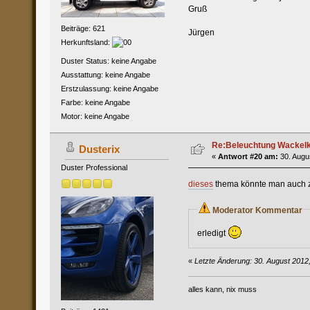
Gruß
Beiträge: 621
Jürgen
Herkunftsland:
Duster Status: keine Angabe
Ausstattung: keine Angabe
Erstzulassung: keine Angabe
Farbe: keine Angabe
Motor: keine Angabe
Re:Beleuchtung Wackelko
Dusterix
«
Antwort #20 am:
30. Augus
Duster Professional
dieses
thema könnte man auc
Moderator Kommentar
erledigt
«
Letzte Änderung: 30. August 201
alles kann, nix muss