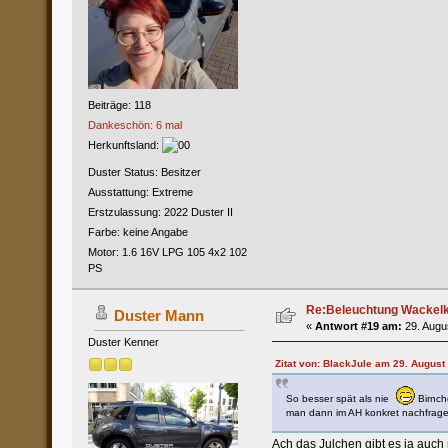
Beiträge: 118
Dankeschön: 6 mal
Herkunftsland:
Duster Status: Besitzer
Ausstattung: Extreme
Erstzulassung: 2022 Duster II
Farbe: keine Angabe
Motor: 1.6 16V LPG 105 4x2 102
PS
Re:Beleuchtung Wackelko
Duster Mann
«
Antwort #19 am:
29. Augus
Duster Kenner
Zitat von: BlackJule am 29. August
So besser spät als nie
Birnche
man dann im AH konkret nachfrage
Ach das Julchen gibt es ja auch