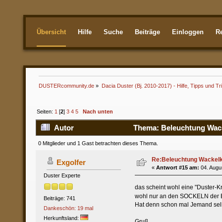
Übersicht
Hilfe
Suche
Beiträge
Einloggen
Re
Aktuellste
DUSTERcommunity.de
»
Dacia Duster (Bj. 2010-2017) - Hilfe, Tipps und Tr
Seiten:
1
[
2
]
3
4
5
Nach unten
Autor
Thema: Beleuchtung Wacke
0 Mitglieder und 1 Gast betrachten dieses Thema.
Re:Beleuchtung Wackelko
Exgolfer
«
Antwort #15 am:
04. Augus
Duster Experte
das scheint wohl eine "Duster-K
wohl nur an den SOCKELN der Bi
Beiträge: 741
Hat denn schon mal Jemand selb
Dankeschön: 19 mal
Herkunftsland:
Gruß