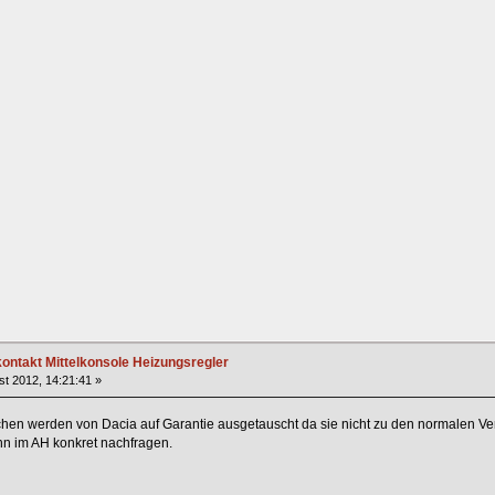
ntakt Mittelkonsole Heizungsregler
t 2012, 14:21:41 »
hen werden von Dacia auf Garantie ausgetauscht da sie nicht zu den normalen Vers
nn im AH konkret nachfragen.