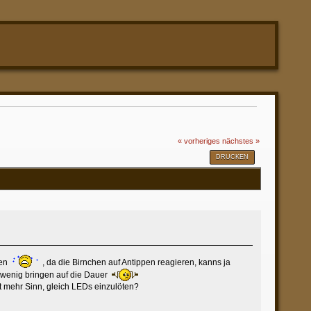
« vorheriges
nächstes »
DRUCKEN
ten
, da die Birnchen auf Antippen reagieren, kanns ja
 wenig bringen auf die Dauer
 mehr Sinn, gleich LEDs einzulöten?