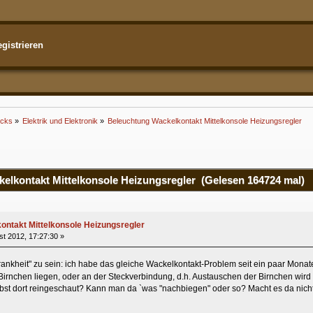
gistrieren
icks
»
Elektrik und Elektronik
»
Beleuchtung Wackelkontakt Mittelkonsole Heizungsregler
lkontakt Mittelkonsole Heizungsregler (Gelesen 164724 mal)
ntakt Mittelkonsole Heizungsregler
t 2012, 17:27:30 »
rankheit" zu sein: ich habe das gleiche Wackelkontakt-Problem seit ein paar Mona
rnchen liegen, oder an der Steckverbindung, d.h. Austauschen der Birnchen wird
st dort reingeschaut? Kann man da `was "nachbiegen" oder so? Macht es da nicht