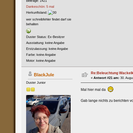
Beiträge: 1421
Dankeschön: 5 mal
Herkunftsland:
wer schreibfehler findet darf sie
behalten
Duster Status: Ex-Besitzer
Ausstattung: keine Angabe
Erstzulassung: keine Angabe
Farbe: keine Angabe
Motor: keine Angabe
Re:Beleuchtung Wackelko
BlackJule
«
Antwort #21 am:
30. Augus
Duster Junior
Mal hier mal da
Gab lange nichts zu berichten v