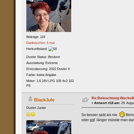
Beiträge: 118
Dankeschön: 6 mal
Herkunftsland:
Duster Status: Besitzer
Ausstattung: Extreme
Erstzulassung: 2022 Duster II
Farbe: keine Angabe
Motor: 1.6 16V LPG 105 4x2 102
PS
Re:Beleuchtung Wackelko
BlackJule
«
Antwort #18 am:
29. Augus
Duster Junior
So besser spät als nie
Birnc
oder ggf. länger müsste man da