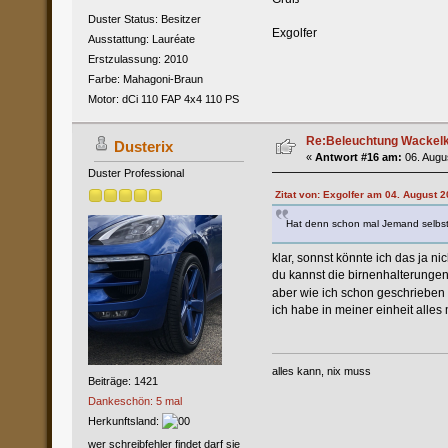
Duster Status: Besitzer
Exgolfer
Ausstattung: Lauréate
Erstzulassung: 2010
Farbe: Mahagoni-Braun
Motor: dCi 110 FAP 4x4 110 PS
Re:Beleuchtung Wackelko
Dusterix
«
Antwort #16 am:
06. Augus
Duster Professional
Zitat von: Exgolfer am 04. August 2
Hat denn schon mal Jemand selbst
klar, sonnst könnte ich das ja n
du kannst die birnenhalterungen
aber wie ich schon geschrieben
ich habe in meiner einheit alles 
alles kann, nix muss
Beiträge: 1421
Dankeschön: 5 mal
Herkunftsland:
wer schreibfehler findet darf sie