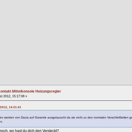
ntakt Mittelkonsole Heizungsregler
t 2012, 15:17:08 »
 2012, 14:21:41
n werden von Dacia auf Garantie ausgetauscht da sie nicht zu den normalen Verschleißteilen geh
n.
 noch, wo hast du dich den Versteckt?