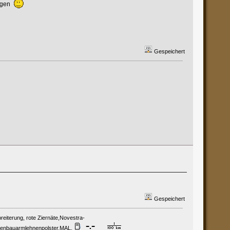
ungen
Gespeichert
Gespeichert
eiterung, rote Ziernäte,Novestra-
igenbauarmlehnenpolster,MAL,