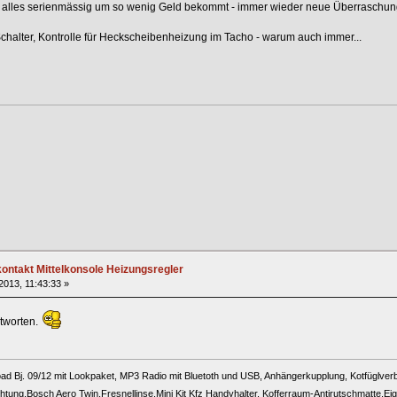
r alles serienmässig um so wenig Geld bekommt - immer wieder neue Überrasch
 Schalter, Kontrolle für Heckscheibenheizung im Tacho - warum auch immer...
ntakt Mittelkonsole Heizungsregler
 2013, 11:43:33 »
ntworten.
ad Bj. 09/12 mit Lookpaket, MP3 Radio mit Bluetoth und USB, Anhängerkupplung, Kotfüglverbr
ng,Bosch Aero Twin,Fresnellinse,Mini Kit Kfz Handyhalter, Kofferraum-Antirutschmatte,E