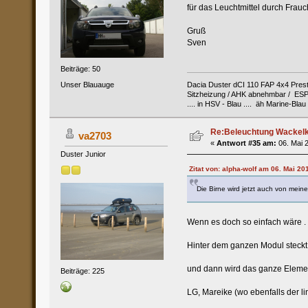
für das Leuchtmittel durch Fra
Gruß
Sven
Beiträge: 50
Unser Blauauge
Dacia Duster dCI 110 FAP 4x4 Presti
Sitzheizung / AHK abnehmbar / ESP
.... in HSV - Blau .... äh Marine-Blau
Re:Beleuchtung Wackelko
va2703
«
Antwort #35 am:
06. Mai 2
Duster Junior
Zitat von: alpha-wolf am 06. Mai 20
Die Birne wird jetzt auch von mein
Wenn es doch so einfach wäre . .
Hinter dem ganzen Modul steckt n
und dann wird das ganze Element
Beiträge: 225
LG, Mareike (wo ebenfalls der li