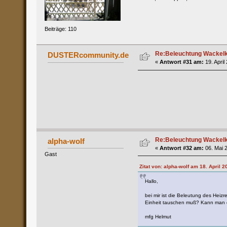
Beiträge: 110
Re:Beleuchtung Wackelko
DUSTERcommunity.de
«
Antwort #31 am:
19. April
Re:Beleuchtung Wackelko
alpha-wolf
«
Antwort #32 am:
06. Mai 2
Gast
Zitat von: alpha-wolf am 18. April 2
Hallo,
bei mir ist die Beleutung des Heiz
Einheit tauschen muß? Kann man d
mfg Helmut