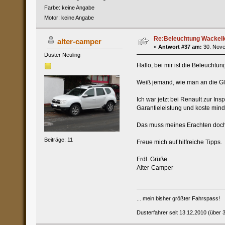
Farbe: keine Angabe
Motor: keine Angabe
Re:Beleuchtung Wackelko
alter-camper
«
Antwort #37 am:
30. Nove
Duster Neuling
Hallo, bei mir ist die Beleuchtun
Weiß jemand, wie man an die Gl
Ich war jetzt bei Renault zur I
Garantieleistung und koste mind
Das muss meines Erachten doch 
Beiträge: 11
Freue mich auf hilfreiche Tipps.
Frdl. Grüße
Alter-Camper
... mein bisher größter Fahrspass!
Dusterfahrer seit 13.12.2010 (über 