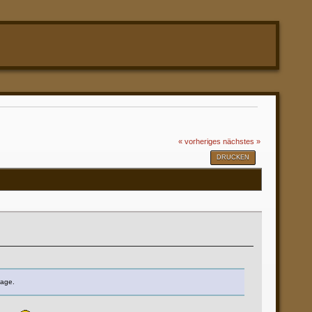
« vorheriges
nächstes »
DRUCKEN
lage.