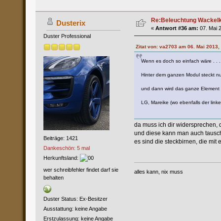
Re:Beleuchtung Wackelko
Dusterix
«
Antwort #36 am:
07. Mai 2
Duster Professional
Zitat von: va2703 am 06. Mai 2013,
Wenn es doch so einfach wäre . . .
Hinter dem ganzen Modul steckt nur
und dann wird das ganze Element g
LG, Mareike (wo ebenfalls der linke
da muss ich dir widersprechen, d
und diese kann man auch tausc
Beiträge: 1421
es sind die steckbirnen, die mi
Dankeschön: 5 mal
Herkunftsland:
wer schreibfehler findet darf sie
alles kann, nix muss
behalten
Duster Status: Ex-Besitzer
Ausstattung: keine Angabe
Erstzulassung: keine Angabe