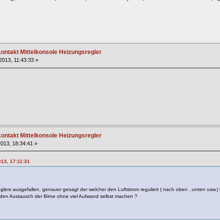
ntakt Mittelkonsole Heizungsregler
 2013, 11:43:33 »
ntakt Mittelkonsole Heizungsregler
013, 18:34:41 »
013, 17:11:31
reglers ausgefallen, genauer gesagt der welcher den Luftstrom reguliert ( nach oben ..unten usw.
en Austausch der Birne ohne viel Aufwand selbst machen ?