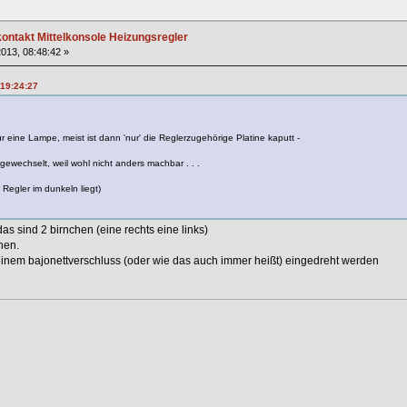
ntakt Mittelkonsole Heizungsregler
013, 08:48:42 »
 19:24:27
 eine Lampe, meist ist dann 'nur' die Reglerzugehörige Platine kaputt -
ewechselt, weil wohl nicht anders machbar . . .
 Regler im dunkeln liegt)
as sind 2 birnchen (eine rechts eine links)
hen.
t einem bajonettverschluss (oder wie das auch immer heißt) eingedreht werden