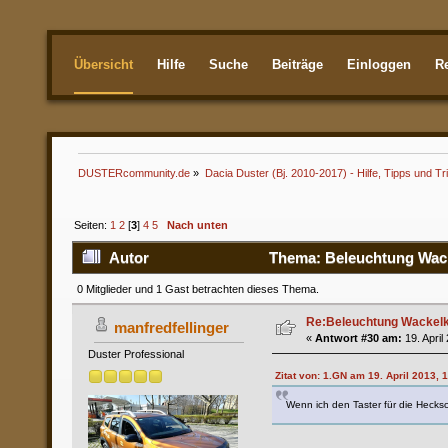
Übersicht
Hilfe
Suche
Beiträge
Einloggen
Re
Aktuellste
DUSTERcommunity.de
»
Dacia Duster (Bj. 2010-2017) - Hilfe, Tipps und Tr
Seiten:
1
2
[
3
]
4
5
Nach unten
Autor
Thema: Beleuchtung Wacke
0 Mitglieder und 1 Gast betrachten dieses Thema.
Re:Beleuchtung Wackelko
manfredfellinger
«
Antwort #30 am:
19. April
Duster Professional
Zitat von: 1.GN am 19. April 2013, 
Wenn ich den Taster für die Hecksc