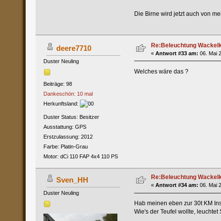
Die Birne wird jetzt auch von m
Re:Beleuchtung Wackelko
deere7710
«
Antwort #33 am:
06. Mai 2
Duster Neuling
Welches wäre das ?
Beiträge: 98
Dankeschön: 10 mal
Herkunftsland:
Duster Status: Besitzer
Ausstattung: GPS
Erstzulassung: 2012
Farbe: Platin-Grau
Motor: dCi 110 FAP 4x4 110 PS
Re:Beleuchtung Wackelko
Sven_HH
«
Antwort #34 am:
06. Mai 2
Duster Neuling
Hab meinen eben zur 30t KM Insp
Wie's der Teufel wollte, leucht