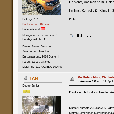
Da siehst, was man beim Duste
Im Ernst: Kontrolle für Klima im
lG M
Beiträge: 1911
Dankeschön: 469 mal
Herkunftsland:
Man gönnt sich ja sonst nix!
Prestige mit allem!!!
Duster Status: Besitzer
Ausstattung: Prestige
Erstzulassung: 2018 Duster II
Farbe: Sahara Orange
Motor: dCi 110 4x2 EDC 109 PS
Re:Beleuchtung Wackelko
1.GN
«
Antwort #31 am:
19. April
Duster Junior
Danke euch für die schnellen A
Duster Laureate 2 (Delsey) SL Offro
Matten,Domkappen,Motorhaubendichtu