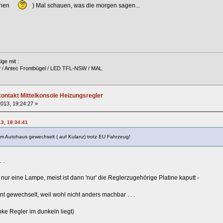
uchen
) Mal schauen, was die morgen sagen...
ge mit :
 / Antec Frontbügel / LED TFL-NSW / MAL
ntakt Mittelkonsole Heizungsregler
013, 19:24:27 »
13, 18:34:41
em Autohaus gewechselt ( auf Kulanz) trotz EU Fahrzeug!
 .
ur eine Lampe, meist ist dann 'nur' die Reglerzugehörige Platine kaputt -
 gewechselt, weil wohl nicht anders machbar . . .
nke Regler im dunkeln liegt)