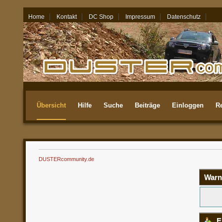
Home
Kontakt
DC Shop
Impressum
Datenschutz
06.08.26 - 14:33
Übersicht
Hilfe
Suche
Beiträge
Einloggen
Re
Aktuellste
DUSTERcommunity.de
Warn
E