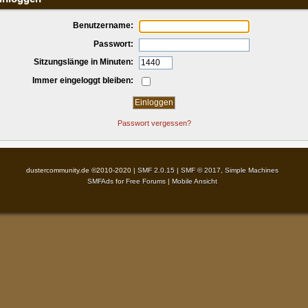
Benutzername:
Passwort:
Sitzungslänge in Minuten:
Immer eingeloggt bleiben:
Passwort vergessen?
dustercommunity.de ©2010-2020 |
SMF 2.0.15
|
SMF © 2017
,
Simple Machines
SMFAds
for
Free Forums
|
Mobile Ansicht