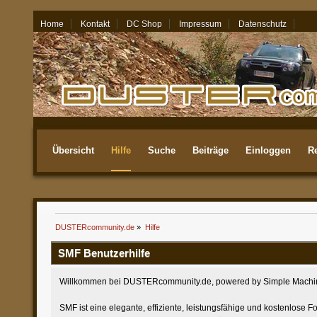
Home
Kontakt
DC Shop
Impressum
Datenschutz
06.08.26 - 22:32
Übersicht
Hilfe
Suche
Beiträge
Einloggen
Re
Aktuellste
DUSTERcommunity.de
»
Hilfe
SMF Benutzerhilfe
Willkommen bei DUSTERcommunity.de, powered by Simple Machi
SMF ist eine elegante, effiziente, leistungsfähige und kostenlose