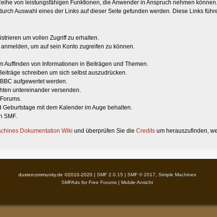
eihe von leistungsfähigen Funktionen, die Anwender in Anspruch nehmen können. 
urch Auswahl eines der Links auf dieser Seite gefunden werden. Diese Links führ
strieren um vollen Zugriff zu erhalten.
 anmelden, um auf sein Konto zugreifen zu können.
um Auffinden von Informationen in Beiträgen und Themen.
Beiträge schreiben um sich selbst auszudrücken.
g BBC aufgewertet werden.
hten untereinander versenden.
s Forums.
d Geburtstage mit dem Kalender im Auge behalten.
on SMF.
chines Dokumentation Wiki
und überprüfen Sie die
Credits
um herauszufinden, wer
dustercommunity.de ©2010-2020 |
SMF 2.0.15
|
SMF © 2017
,
Simple Machines
SMFAds
for
Free Forums
|
Mobile Ansicht