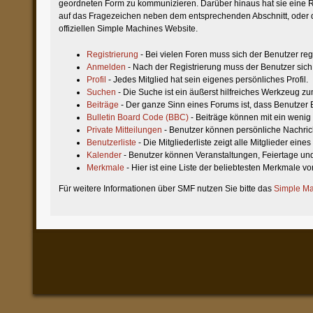
geordneten Form zu kommunizieren. Darüber hinaus hat sie eine R
auf das Fragezeichen neben dem entsprechenden Abschnitt, oder d
offiziellen Simple Machines Website.
Registrierung
- Bei vielen Foren muss sich der Benutzer regi
Anmelden
- Nach der Registrierung muss der Benutzer sich
Profil
- Jedes Mitglied hat sein eigenes persönliches Profil.
Suchen
- Die Suche ist ein äußerst hilfreiches Werkzeug z
Beiträge
- Der ganze Sinn eines Forums ist, dass Benutzer 
Bulletin Board Code (BBC)
- Beiträge können mit ein weni
Private Mitteilungen
- Benutzer können persönliche Nachric
Benutzerliste
- Die Mitgliederliste zeigt alle Mitglieder eine
Kalender
- Benutzer können Veranstaltungen, Feiertage un
Merkmale
- Hier ist eine Liste der beliebtesten Merkmale v
Für weitere Informationen über SMF nutzen Sie bitte das
Simple Ma