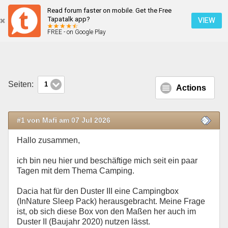
Read forum faster on mobile. Get the Free
InNature Sleep Pack Campingbox von Dacia
Tapatalk app?
VIEW
FREE - on Google Play
Mobile Ansicht
Seiten:
1
Actions
#1 von Mafi am 07 Jul 2026
Hallo zusammen,
ich bin neu hier und beschäftige mich seit ein paar
Tagen mit dem Thema Camping.
Dacia hat für den Duster III eine Campingbox
(InNature Sleep Pack) herausgebracht. Meine Frage
ist, ob sich diese Box von den Maßen her auch im
Duster II (Baujahr 2020) nutzen lässt.