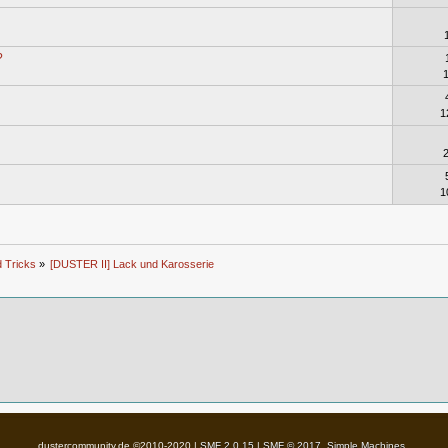
?
1
1
d Tricks
»
[DUSTER II] Lack und Karosserie
dustercommunity.de ©2010-2020 |
SMF 2.0.15
|
SMF © 2017
,
Simple Machines