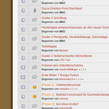
Begonnen von lillifit3
Dacia Emblem Front Nachkauf
Begonnen von lillifit3
Duster 2 Schriftzug
Begonnen von lillifit3
Heckklappe pimpen(Anpassen an den neuen Schri
Begonnen von lillifit3
Duster 2 Heckpartie, Heckstoßstange, Demontage
Begonnen von lillifit3
Tankklappe
Begonnen von
lipsiator
Duster 2 Seitenschweller demontieren
Begonnen von
LPG Fan
Folieren des Unterfahrschutzes
Begonnen von
manfredfellinger
«
1
2
»
Erste Bilder ? Rouge Fusion
Begonnen von
Moskwitsch
«
1
2
3
»
[Phase 2] :
Unterbodenschutz
Begonnen von
motodoc
«
1
2
»
[Phase 2] :
Ballistol Universalöl für Gummidichtung
Begonnen von
namore
[Phase 2] :
Iron blue ist alle?
Begonnen von
ohmster68