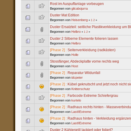
Rost im Auspuffanlage vorbeugen
Begonnen von
gilcabojurra
Duster Mat Edition
Begonnen von
Heisenberg
«
1
2
»
Duster Ersatzteil: seitliche Plastikverkleidung um B
Begonnen von
Helbro
«
1
2
»
Duster 2 Silberne Elemente folieren lassen
Begonnen von
Helbro
[Phase 2] :
Seitenverkleidung (radkästen)
Begonnen von
Holle
Stossfänger, Abdeckplatte vorne rechts weg
Begonnen von
Host
[Phase 2] :
Reparatur Wildunfall
Begonnen von
idcpeter
[Phase 2] :
Kübel geknutscht und jetzt noch nicht si
Begonnen von
Knitterschutz
[Phase 2] :
Farbcode Extreme Schiefergrau
Begonnen von
kurtelo
[Phase 2] :
Radhaus rechts hinten - Masseverbindu
Begonnen von
LastIIExtreme
[Phase 2] :
Radhaus hinten - Verkleidung ergänze
Begonnen von
LastIIExtreme
Duster 2 Kühlergrill lackiert oder foliert?