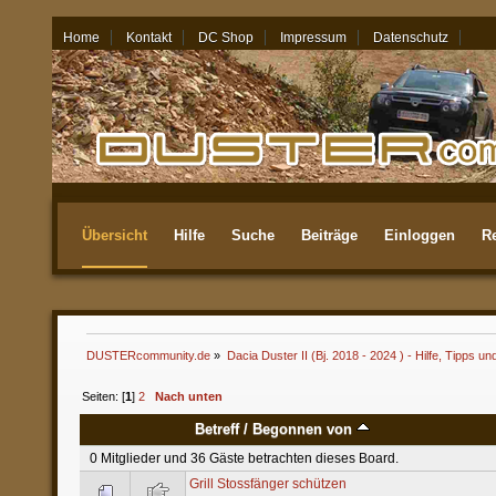
Home
Kontakt
DC Shop
Impressum
Datenschutz
06.08.26 - 09:02
Übersicht
Hilfe
Suche
Beiträge
Einloggen
Re
Aktuellste
DUSTERcommunity.de
»
Dacia Duster II (Bj. 2018 - 2024 ) - Hilfe, Tipps un
Seiten: [
1
]
2
Nach unten
Betreff
/
Begonnen von
0 Mitglieder und 36 Gäste betrachten dieses Board.
Grill Stossfänger schützen