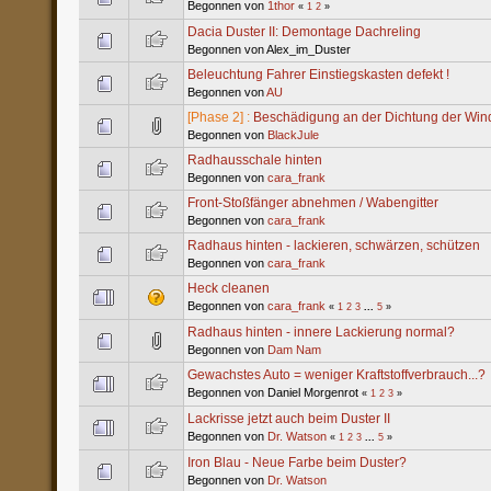
Begonnen von
1thor
«
1
2
»
Dacia Duster II: Demontage Dachreling
Begonnen von Alex_im_Duster
Beleuchtung Fahrer Einstiegskasten defekt !
Begonnen von
AU
[Phase 2] :
Beschädigung an der Dichtung der Wind
Begonnen von
BlackJule
Radhausschale hinten
Begonnen von
cara_frank
Front-Stoßfänger abnehmen / Wabengitter
Begonnen von
cara_frank
Radhaus hinten - lackieren, schwärzen, schützen
Begonnen von
cara_frank
Heck cleanen
Begonnen von
cara_frank
«
1
2
3
...
5
»
Radhaus hinten - innere Lackierung normal?
Begonnen von
Dam Nam
Gewachstes Auto = weniger Kraftstoffverbrauch...?
Begonnen von Daniel Morgenrot
«
1
2
3
»
Lackrisse jetzt auch beim Duster II
Begonnen von
Dr. Watson
«
1
2
3
...
5
»
Iron Blau - Neue Farbe beim Duster?
Begonnen von
Dr. Watson