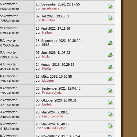
5 Antworten
13. Dezember 2020, 22:17:55
von
gilcabojurra
15542 Aufrufe
22 Antworten
09. Juli 2023, 13:45:31
von
Kromboli
42258 Aufrufe
22 Antworten
10. April 2022, 17:11:38
von
Helbro
30288 Aufrufe
6 Antworten
18. September 2023, 10:38:20
von lillifit3
20750 Aufrufe
3 Antworten
07. Juni 2026, 11:05:23
von
Holle
7190 Aufrufe
4 Antworten
24. August 2018, 20:29:32
von
KioKai
14533 Aufrufe
6 Antworten
15. März 2025, 16:20:55
von
idcpeter
53969 Aufrufe
0 Antworten
26. September 2021, 12:04:45
von
Knitterschutz
12955 Aufrufe
2 Antworten
08. Oktober 2023, 10:00:31
von
kurtelo
13219 Aufrufe
3 Antworten
20. Mai 2024, 00:08:15
von
LastIIExtreme
18403 Aufrufe
4 Antworten
20. Mai 2024, 10:40:19
von
Steffi und Holger
19156 Aufrufe
8 Antworten
12. November 2019, 18:06:54