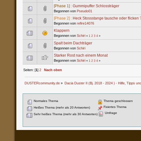
[Phase 1] :
Gummipuffer Schlossträger
Begonnen von
Pseudo01
[Phase 2] :
Heck Stossstange tausche oder flicken 
Begonnen von
refire14076
Klappern
Begonnen von
Schiri
«
1
2
3
4
»
Spalt beim Dachträger
Begonnen von
Schiri
Starker Rost nach einem Monat
Begonnen von
Schiri
«
1
2
3
4
»
Seiten: [
1
]
2
Nach oben
DUSTERcommunity.de
»
Dacia Duster II (Bj. 2018 - 2024 ) - Hilfe, Tipps un
Normales Thema
Thema geschlossen
Fixiertes Thema
Heißes Thema (mehr als 20 Antworten)
Umfrage
Sehr heißes Thema (mehr als 30 Antworten)