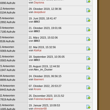
von
Daytona
16990 Aufrufe
12 Antworten
29. Oktober 2019, 12:38:36
von
deepdiver
20194 Aufrufe
5 Antworten
19. Juni 2020, 18:41:47
von lillifit3
22892 Aufrufe
0 Antworten
21. Oktober 2023, 19:01:06
von lillifit3
17180 Aufrufe
0 Antworten
21. März 2023, 15:02:06
von lillifit3
8536 Aufrufe
1 Antworten
22. Mai 2019, 15:32:56
von
KioKai
19369 Aufrufe
1 Antworten
18. September 2023, 10:35:05
von lillifit3
10583 Aufrufe
21 Antworten
20. August 2019, 12:44:50
von Alex_im_Duster
51947 Aufrufe
34 Antworten
24. Oktober 2019, 06:56:15
von
tbannert
68899 Aufrufe
24 Antworten
07. Oktober 2022, 20:53:27
von
Kromi
58443 Aufrufe
11 Antworten
25. Dezember 2023, 10:21:52
von
Feinmechaniker
27819 Aufrufe
1 Antworten
19. Januar 2023, 10:09:53
von
ohmster68
11005 Aufrufe