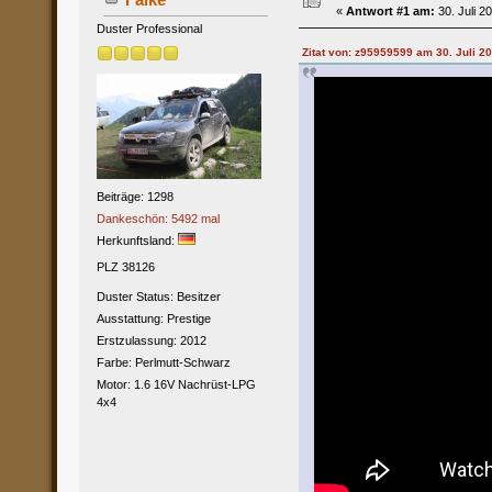
«
Antwort #1 am:
30. Juli 2
Duster Professional
Zitat von: z95959599 am 30. Juli 2
Beiträge: 1298
Dankeschön: 5492 mal
Herkunftsland:
PLZ 38126
Duster Status: Besitzer
Ausstattung: Prestige
Erstzulassung: 2012
Farbe: Perlmutt-Schwarz
Motor: 1.6 16V Nachrüst-LPG
4x4