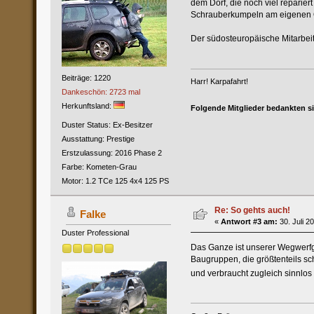
dem Dorf, die noch viel reparie
Schrauberkumpeln am eigenen Ol
Der südosteuropäische Mitarbeite
Beiträge: 1220
Harr! Karpafahrt!
Dankeschön: 2723 mal
Herkunftsland:
Folgende Mitglieder bedankten s
Duster Status: Ex-Besitzer
Ausstattung: Prestige
Erstzulassung: 2016 Phase 2
Farbe: Kometen-Grau
Motor: 1.2 TCe 125 4x4 125 PS
Re: So gehts auch!
Falke
«
Antwort #3 am:
30. Juli 2
Duster Professional
Das Ganze ist unserer Wegwerfge
Baugruppen, die größtenteils sc
und verbraucht zugleich sinnlos