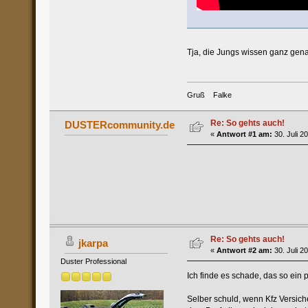
Tja, die Jungs wissen ganz gena
Gruß Falke
Re: So gehts auch!
DUSTERcommunity.de
«
Antwort #1 am:
30. Juli 2
Re: So gehts auch!
jkarpa
«
Antwort #2 am:
30. Juli 2
Duster Professional
Ich finde es schade, das so ein 
Selber schuld, wenn Kfz Versich