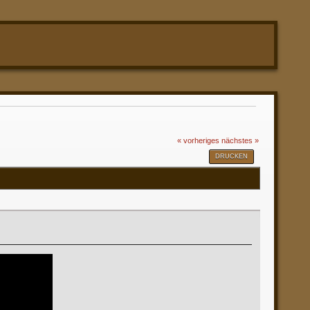
« vorheriges
nächstes »
DRUCKEN