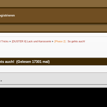
gistrieren
d Tricks
»
[DUSTER II] Lack und Karosserie
»
[Phase 2] :
So gehts auch!
ts auch! (Gelesen 17301 mal)
 »