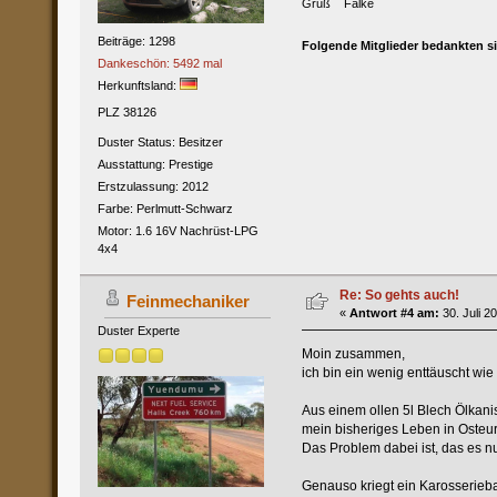
Gruß Falke
Beiträge: 1298
Folgende Mitglieder bedankten s
Dankeschön: 5492 mal
Herkunftsland:
PLZ 38126
Duster Status: Besitzer
Ausstattung: Prestige
Erstzulassung: 2012
Farbe: Perlmutt-Schwarz
Motor: 1.6 16V Nachrüst-LPG
4x4
Re: So gehts auch!
Feinmechaniker
«
Antwort #4 am:
30. Juli 2
Duster Experte
Moin zusammen,
ich bin ein wenig enttäuscht wie
Aus einem ollen 5l Blech Ölkani
mein bisheriges Leben in Osteur
Das Problem dabei ist, das es nur
Genauso kriegt ein Karosseriebau