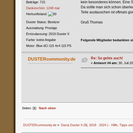
kein besonderes können. Eine S
Beiträge: 715
Da sollte man sich schon überleg
Dankeschön: 1248 mal
Teile austauschen ist oftmals gün
Herkunftsland:
Gruß Thomas
Duster Status: Besitzer
Ausstattung: Prestige
Erstzulassung: 2019 Duster II
Farbe: keine Angabe
Folgende Mitglieder bedankten s
Motor: Blue dCi 115 4x4 115 PS
Re: So gehts auch!
DUSTERcommunity.de
«
Antwort #4 am:
30. Juli 2
Seiten: [
1
]
Nach oben
DUSTERcommunity.de
»
Dacia Duster II (Bj. 2018 - 2024 ) - Hilfe, Tipps un