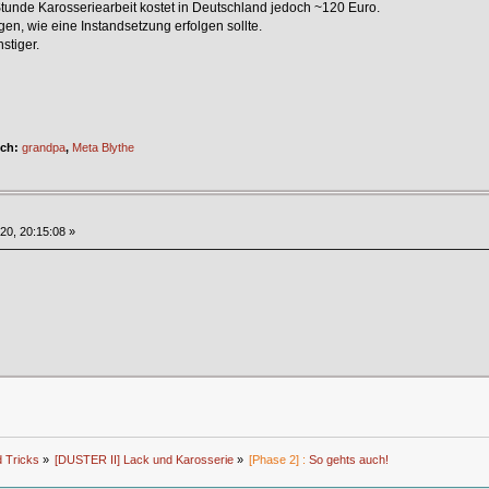
tunde Karosseriearbeit kostet in Deutschland jedoch ~120 Euro.
en, wie eine Instandsetzung erfolgen sollte.
stiger.
ich:
grandpa
,
Meta Blythe
020, 20:15:08 »
d Tricks
»
[DUSTER II] Lack und Karosserie
»
[Phase 2] :
So gehts auch!