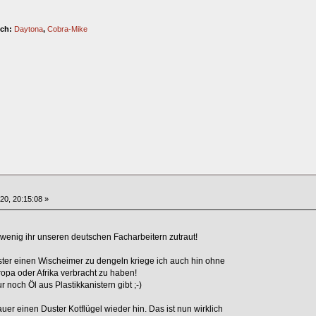
ich:
Daytona
,
Cobra-Mike
020, 20:15:08 »
 wenig ihr unseren deutschen Facharbeitern zutraut!
ster einen Wischeimer zu dengeln kriege ich auch hin ohne
opa oder Afrika verbracht zu haben!
 noch Öl aus Plastikkanistern gibt ;-)
er einen Duster Kotflügel wieder hin. Das ist nun wirklich