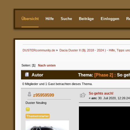
Übersicht
Hilfe
Suche
Beiträge
Einloggen
Re
Aktuellste
DUSTERcommunity.de
»
Dacia Duster II (Bj. 2018 - 2024 ) - Hilfe, Tipps un
Seiten: [
1
]
Nach unten
Autor
Thema:
[Phase 2] :
So geh
0 Mitglieder und 1 Gast betrachten dieses Thema.
So gehts auch!
z95959599
«
am:
30. Juli 2020, 12:26:24
Duster Neuling
Themenstarter