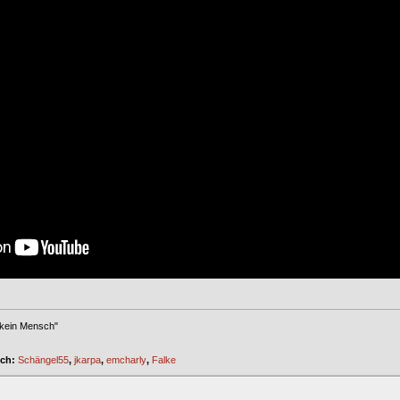
 kein Mensch"
ich:
Schängel55
,
jkarpa
,
emcharly
,
Falke