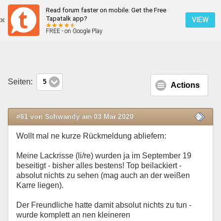
Read forum faster on mobile. Get the Free
Lackrisse jetzt auch beim Duster II
Tapatalk app?
VIEW
FREE - on Google Play
Mobile Ansicht
Seiten:
5
Actions
#61 von Schwandy am 03 Mar 2020
Wollt mal ne kurze Rückmeldung abliefern:
Meine Lackrisse (li/re) wurden ja im September 19
beseitigt - bisher alles bestens! Top beilackiert -
absolut nichts zu sehen (mag auch an der weißen
Karre liegen).
Der Freundliche hatte damit absolut nichts zu tun -
wurde komplett an nen kleineren