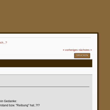
ch...?
« vorheriges
nächstes »
DRUCKEN
 ein Gedanke:
rstand bzw. "Reibung" hat..?!?