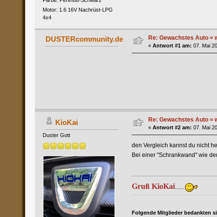
Motor: 1.6 16V Nachrüst-LPG
4x4
Re: Gewachstes Auto = w
DUSTERcommunity.de
«
Antwort #1 am:
07. Mai 20
Re: Gewachstes Auto = w
KioKai
«
Antwort #2 am:
07. Mai 20
Duster Gott
den Vergleich kannst du nicht he
Bei einer "Schrankwand" wie d
Gruß KioKai
......
Folgende Mitglieder bedankten s