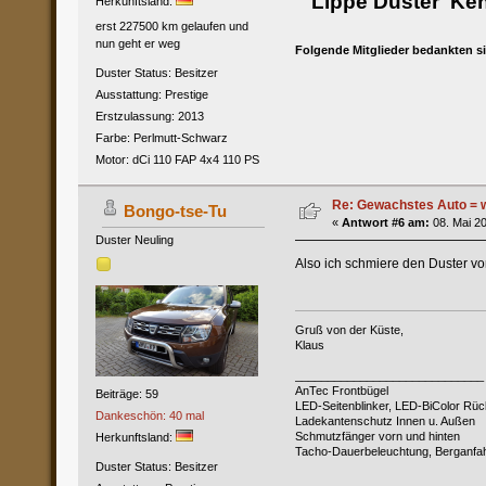
Lippe Duster Kennz
Herkunftsland:
erst 227500 km gelaufen und
nun geht er weg
Folgende Mitglieder bedankten s
Duster Status: Besitzer
Ausstattung: Prestige
Erstzulassung: 2013
Farbe: Perlmutt-Schwarz
Motor: dCi 110 FAP 4x4 110 PS
Re: Gewachstes Auto = w
Bongo-tse-Tu
«
Antwort #6 am:
08. Mai 20
Duster Neuling
Also ich schmiere den Duster vo
Gruß von der Küste,
Klaus
_____________________________
AnTec Frontbügel
Beiträge: 59
LED-Seitenblinker, LED-BiColor Rü
Dankeschön: 40 mal
Ladekantenschutz Innen u. Außen
Schmutzfänger vorn und hinten
Herkunftsland:
Tacho-Dauerbeleuchtung, Berganfahr
Duster Status: Besitzer