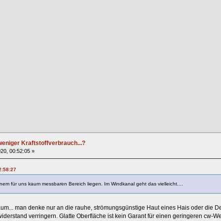
eniger Kraftstoffverbrauch...?
20, 00:52:05 »
2:58:27
einem für uns kaum messbaren Bereich liegen. Im Windkanal geht das vielleicht....
aum... man denke nur an die rauhe, strömungsgünstige Haut eines Hais oder die De
derstand verringern. Glatte Oberfläche ist kein Garant für einen geringeren cw-We