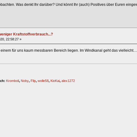
obachten. Was denkt Ihr darüber? Und könnt Ihr (auch) Positives über Euren eing
eniger Kraftstoffverbrauch...?
20, 22:58:27 »
in einem für uns kaum messbaren Bereich liegen. Im Windkanal geht das vielleicht....
ich:
Kromboli
,
Noby
,
Flip
,
wolle58
,
KioKai
,
alex1272