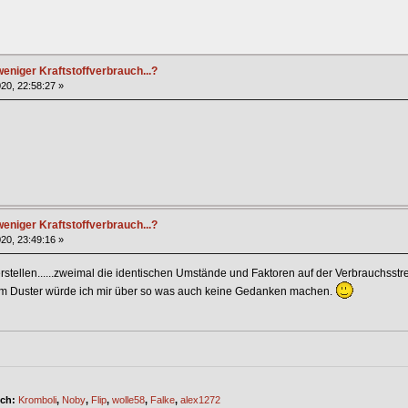
eniger Kraftstoffverbrauch...?
20, 22:58:27 »
eniger Kraftstoffverbrauch...?
20, 23:49:16 »
rstellen......zweimal die identischen Umstände und Faktoren auf der Verbrauchsstr
em Duster würde ich mir über so was auch keine Gedanken machen.
ich:
Kromboli
,
Noby
,
Flip
,
wolle58
,
Falke
,
alex1272