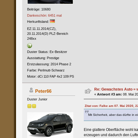
Beiträge: 10680
Dankeschön: 6451 mal
Herkunftsland:
EZ:11.11.2014(CZ),
20.11.2014(D) PLZ-Bereich
248xx
Duster Status: Ex-Besitzer
Ausstattung: Prestige
Erstzulassung: 2014 Phase 2
Farbe: Perlmutt-Schwarz
Motor: dCi 110 FAP 4x2 109 PS
Re: Gewachstes Auto = w
Peter66
«
Antwort #3 am:
08. Mai 20
Duster Junior
Zitat von: Falke am 07. Mai 2020, 2
Mit Sicherheit, aber das dürfte in 
Eine glattere Oberfläche wohl k
erzeugen und dadurch den Luftwi