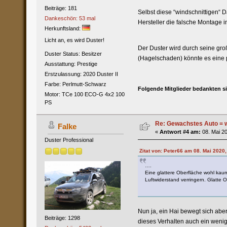
Beiträge: 181
Selbst diese “windschnittigen“ D
Dankeschön: 53 mal
Hersteller die falsche Montage 
Herkunftsland:
Licht an, es wird Duster!
Der Duster wird durch seine große
Duster Status: Besitzer
(Hagelschaden) könnte es eine p
Ausstattung: Prestige
Erstzulassung: 2020 Duster II
Farbe: Perlmutt-Schwarz
Folgende Mitglieder bedankten s
Motor: TCe 100 ECO-G 4x2 100
PS
Re: Gewachstes Auto = w
Falke
«
Antwort #4 am:
08. Mai 20
Duster Professional
Zitat von: Peter66 am 08. Mai 2020,
….
Eine glattere Oberfläche wohl kau
Luftwiderstand verringern. Glatte O
Nun ja, ein Hai bewegt sich abe
Beiträge: 1298
dieses Verhalten auch ein wenig h