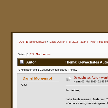
DUSTERcommunity.de
»
Dacia Duster II (Bj. 2018 - 2024 ) - Hilfe, Tipps un
Seiten: [
1
]
2
3
Nach unten
Autor
Thema: Gewachstes Auto =
0 Mitglieder und 1 Gast betrachten dieses Thema.
Gewachstes Auto = wenig
Daniel Morgenrot
«
am:
07. Mai 2020, 22:45:57
Gast
Ihr Lieben,
habe heute meinen Duster mit "Co
Könnte es sein, dass ein gewachs