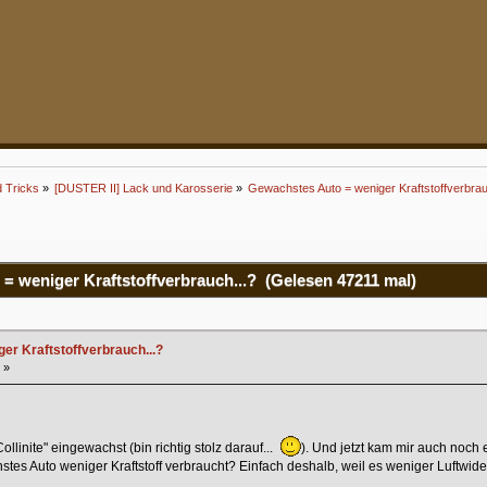
d Tricks
»
[DUSTER II] Lack und Karosserie
»
Gewachstes Auto = weniger Kraftstoffverbrau
 weniger Kraftstoffverbrauch...? (Gelesen 47211 mal)
er Kraftstoffverbrauch...?
 »
llinite" eingewachst (bin richtig stolz darauf...
). Und jetzt kam mir auch noch
tes Auto weniger Kraftstoff verbraucht? Einfach deshalb, weil es weniger Luftwide