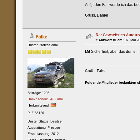
Auf jeden Fall werde ich das be
Gruss, Daniel
Re: Gewachstes Auto = w
Falke
«
Antwort #1 am:
07. Mai 20
Duster Professional
Mit Sicherheit, aber das dürfte 
Gruß Falke
Folgende Mitglieder bedankten s
Beiträge: 1298
Dankeschön: 5492 mal
Herkunftsland:
PLZ 38126
Duster Status: Besitzer
Ausstattung: Prestige
Erstzulassung: 2012
Farbe: Perlmutt-Schwarz