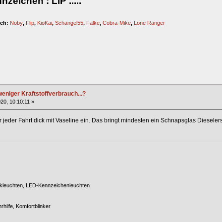
eichen : LIP .....
ich:
Noby
,
Flip
,
KioKai
,
Schängel55
,
Falke
,
Cobra-Mike
,
Lone Ranger
eniger Kraftstoffverbrauch...?
20, 10:10:11 »
r jeder Fahrt dick mit Vaseline ein. Das bringt mindesten ein Schnapsglas Diesel
ckleuchten, LED-Kennzeichenleuchten
hilfe, Komfortblinker