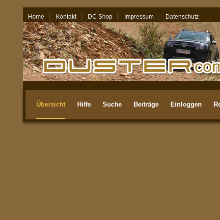
Home
Kontakt
DC Shop
Impressum
Datenschutz
07.08.26 - 09:52
Übersicht
Hilfe
Suche
Beiträge
Einloggen
Re
Aktuellste