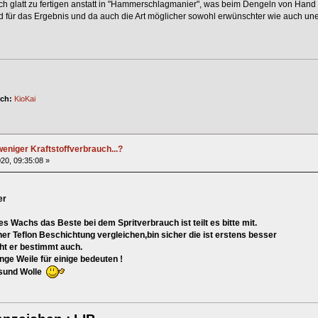
 glatt zu fertigen anstatt in "Hammerschlagmanier", was beim Dengeln von Hand alles
 für das Ergebnis und da auch die Art möglicher sowohl erwünschter wie auch un
ich:
KioKai
eniger Kraftstoffverbrauch...?
20, 09:35:08 »
er
s Wachs das Beste bei dem Spritverbrauch ist teilt es bitte mit.
r Teflon Beschichtung vergleichen,bin sicher die ist erstens besser
t er bestimmt auch.
ile für einige bedeuten !
nd Wolle