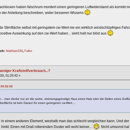
achboxen haben falschrum montiert einen geringeren Luftwiderstand als korrekt mont
in der Anleitung beschreiben, wider besseren Wissens
 Stirnfläche selbst mit geringstem cw-Wert nie ein wirklich windschlüpfriges Fahrzeu
ositive Auswirkung auf den cw-Wert haben... sieht halt nur blöd aus
ich:
MatthiasDM
,
Falke
eniger Kraftstoffverbrauch...?
20, 01:25:42 »
 00:52:05
m... man denke nur an die rauhe, strömungsgünstige Haut eines Hais oder die Dellen eines Golfb
berfläche ist kein Garant für einen geringeren cw-Wert....
r in einem anderen Element, weshalb man das schlecht vergleichen kann. Und der G
inkt: Einen mit Drall rotierenden Duster will wohl keiner....
. Nicht umsonst hat