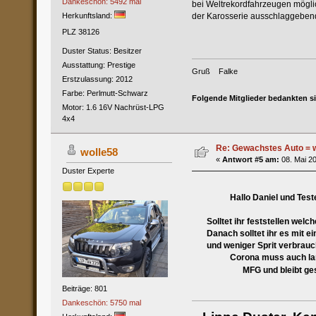
Dankeschön: 5492 mal
bei Weltrekordfahrzeugen möglich
Herkunftsland:
der Karosserie ausschlaggebend
PLZ 38126
Duster Status: Besitzer
Ausstattung: Prestige
Gruß Falke
Erstzulassung: 2012
Farbe: Perlmutt-Schwarz
Folgende Mitglieder bedankten s
Motor: 1.6 16V Nachrüst-LPG
4x4
Re: Gewachstes Auto = w
wolle58
«
Antwort #5 am:
08. Mai 20
Duster Experte
Hallo Daniel und Test
Solltet ihr feststellen welche
Danach solltet ihr es mit eine
und weniger Sprit verbrauch
Corona muss auch lange We
MFG und bleibt gesu
Beiträge: 801
Dankeschön: 5750 mal