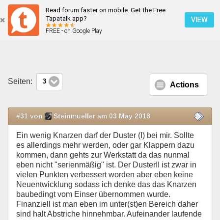
Read forum faster on mobile. Get the Free
Klappern
Tapatalk app?
VIEW
FREE - on Google Play
Mobile Ansicht
Seiten:
3
Actions
#31 von
Steinmueller am 03 May 2018
Ein wenig Knarzen darf der Duster (I) bei mir. Sollte
es allerdings mehr werden, oder gar Klappern dazu
kommen, dann gehts zur Werkstatt da das nunmal
eben nicht "serienmäßig" ist. Der DusterII ist zwar in
vielen Punkten verbessert worden aber eben keine
Neuentwicklung sodass ich denke das das Knarzen
baubedingt vom Einser übernommen wurde.
Finanziell ist man eben im unter(st)en Bereich daher
sind halt Abstriche hinnehmbar. Aufeinander laufende