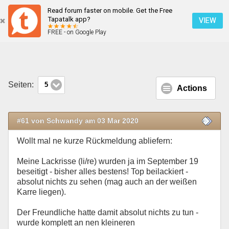
Read forum faster on mobile. Get the Free
Lackrisse jetzt auch beim Duster II
Tapatalk app?
VIEW
FREE - on Google Play
Mobile Ansicht
Seiten:
5
Actions
#61 von Schwandy am 03 Mar 2020
Wollt mal ne kurze Rückmeldung abliefern:
Meine Lackrisse (li/re) wurden ja im September 19
beseitigt - bisher alles bestens! Top beilackiert -
absolut nichts zu sehen (mag auch an der weißen
Karre liegen).
Der Freundliche hatte damit absolut nichts zu tun -
wurde komplett an nen kleineren