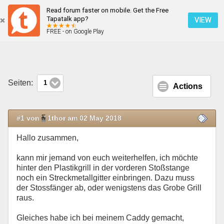
Read forum faster on mobile. Get the Free
Grill Stossfänger schützen
Tapatalk app?
VIEW
FREE - on Google Play
Mobile Ansicht
Seiten:
1
Actions
#1 von
1thor am 02 May 2018
Hallo zusammen,
kann mir jemand von euch weiterhelfen, ich möchte
hinter den Plastikgrill in der vorderen Stoßstange
noch ein Streckmetallgitter einbringen. Dazu muss
der Stossfänger ab, oder wenigstens das Grobe Grill
raus.
Gleiches habe ich bei meinem Caddy gemacht,