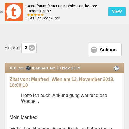
Read forum faster on mobile. Get the Free
Türkantenschutz am Duster II
Tapatalk app?
VIEW
FREE - on Google Play
Mobile Ansicht
Seiten:
2
Actions
#16 von
tbannert am 13 Nov 2019
Zitat von: Manfred_Wien am 12. November 2019,
18:09:10
Hoffe ich auch, Ankündigung war für diese
Woche...
Moin Manfred,
wird schon klappen, diverse Besteller haben ihn ja