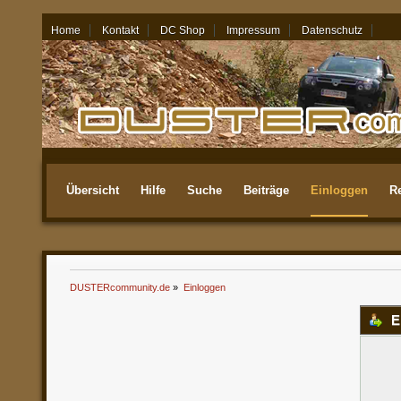
Home
Kontakt
DC Shop
Impressum
Datenschutz
06.08.26 - 22:13
Übersicht
Hilfe
Suche
Beiträge
Einloggen
Re
Aktuellste
DUSTERcommunity.de
»
Einloggen
E