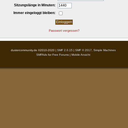
Sitzungslänge in Minuten:
Immer eingeloggt bleiben:
Passwort vergessen?
dustercommunity.de ©2010-2020 |
SMF 2.0.15
|
SMF © 2017
,
Simple Machines
SMFAds
for
Free Forums
|
Mobile Ansicht