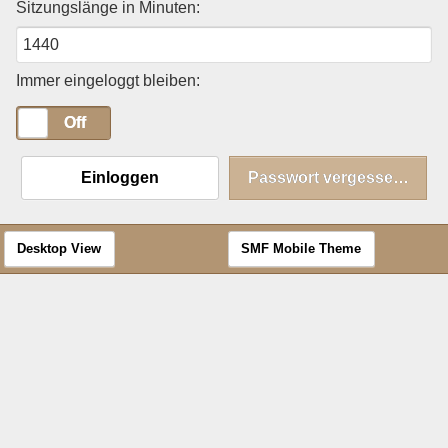
Sitzungslänge in Minuten:
Immer eingeloggt bleiben:
On
Off
Einloggen
Passwort vergessen?
Desktop View
SMF Mobile Theme