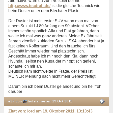
Alternative wäre da zum Beispiel der hier
http://www.tecdrah.de/
ist die gleiche Technick wie
beim Duster unter dem Blech/der Plaste.
Der Duster ist mein erster SUV wenn man mal von
einem Suzuki LJ 80 Anfang der 90 absieht. VOrher
immer schön sportlich Alfa und Fiat gefahren, dann
wollte ich mal was ganz anderes. Meine Ex fährt seit
Jahren ziemlich zufrieden Suzuki SX4, aber der hat ja
fast keinen Kofferraum. Und den brauche ich fürs
Geschäft immer wieder mal platztechnisch.
Angeschaut habe ich mir noch den Kia, dann noch
Hyundai, selbst nen Kuga der mir optisch gefiehl,
schaute ich mir an.
Deutsch kam nicht weiter in Frage, der Preis ist
MEINER Meinung nach nicht mehr Gerechtfertigt!
Darum bin ich beim Duster gelandet und bin heilfroh
darüber
#27 von
holsteiner am 19 Oct 2011
Zitat von: lord am 19. Oktober 2011, 13:13:43