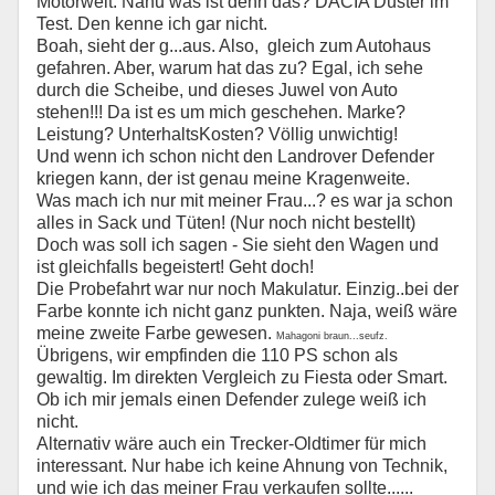
Motorwelt. Nanu was ist denn das? DACIA Duster im
Test. Den kenne ich gar nicht.
Boah, sieht der g...aus. Also, gleich zum Autohaus
gefahren. Aber, warum hat das zu? Egal, ich sehe
durch die Scheibe, und dieses Juwel von Auto
stehen!!! Da ist es um mich geschehen. Marke?
Leistung? UnterhaltsKosten? Völlig unwichtig!
Und wenn ich schon nicht den Landrover Defender
kriegen kann, der ist genau meine Kragenweite.
Was mach ich nur mit meiner Frau...? es war ja schon
alles in Sack und Tüten! (Nur noch nicht bestellt)
Doch was soll ich sagen - Sie sieht den Wagen und
ist gleichfalls begeistert! Geht doch!
Die Probefahrt war nur noch Makulatur. Einzig..bei der
Farbe konnte ich nicht ganz punkten. Naja, weiß wäre
meine zweite Farbe gewesen.
Mahagoni braun...seufz.
Übrigens, wir empfinden die 110 PS schon als
gewaltig. Im direkten Vergleich zu Fiesta oder Smart.
Ob ich mir jemals einen Defender zulege weiß ich
nicht.
Alternativ wäre auch ein Trecker-Oldtimer für mich
interessant. Nur habe ich keine Ahnung von Technik,
und wie ich das meiner Frau verkaufen sollte......