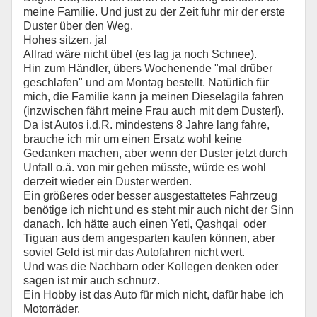
meine Familie. Und just zu der Zeit fuhr mir der erste
Duster über den Weg.
Hohes sitzen, ja!
Allrad wäre nicht übel (es lag ja noch Schnee).
Hin zum Händler, übers Wochenende "mal drüber
geschlafen" und am Montag bestellt. Natürlich für
mich, die Familie kann ja meinen Dieselagila fahren
(inzwischen fährt meine Frau auch mit dem Duster!).
Da ist Autos i.d.R. mindestens 8 Jahre lang fahre,
brauche ich mir um einen Ersatz wohl keine
Gedanken machen, aber wenn der Duster jetzt durch
Unfall o.ä. von mir gehen müsste, würde es wohl
derzeit wieder ein Duster werden.
Ein größeres oder besser ausgestattetes Fahrzeug
benötige ich nicht und es steht mir auch nicht der Sinn
danach. Ich hätte auch einen Yeti, Qashqai oder
Tiguan aus dem angesparten kaufen können, aber
soviel Geld ist mir das Autofahren nicht wert.
Und was die Nachbarn oder Kollegen denken oder
sagen ist mir auch schnurz.
Ein Hobby ist das Auto für mich nicht, dafür habe ich
Motorräder.