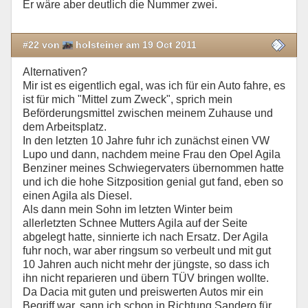
Er wäre aber deutlich die Nummer zwei.
#22 von
holsteiner am 19 Oct 2011
Alternativen?
Mir ist es eigentlich egal, was ich für ein Auto fahre, es
ist für mich "Mittel zum Zweck", sprich mein
Beförderungsmittel zwischen meinem Zuhause und
dem Arbeitsplatz.
In den letzten 10 Jahre fuhr ich zunächst einen VW
Lupo und dann, nachdem meine Frau den Opel Agila
Benziner meines Schwiegervaters übernommen hatte
und ich die hohe Sitzposition genial gut fand, eben so
einen Agila als Diesel.
Als dann mein Sohn im letzten Winter beim
allerletzten Schnee Mutters Agila auf der Seite
abgelegt hatte, sinnierte ich nach Ersatz. Der Agila
fuhr noch, war aber ringsum so verbeult und mit gut
10 Jahren auch nicht mehr der jüngste, so dass ich
ihn nicht reparieren und übern TÜV bringen wollte.
Da Dacia mit guten und preiswerten Autos mir ein
Begriff war, sann ich schon in Richtung Sandero für