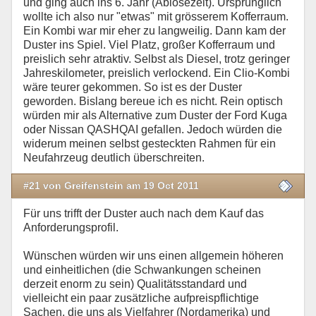
und ging auch ins 6. Jahr (Ablösezeit). Ursprünglich
wollte ich also nur "etwas" mit grösserem Kofferraum.
Ein Kombi war mir eher zu langweilig. Dann kam der
Duster ins Spiel. Viel Platz, großer Kofferraum und
preislich sehr atraktiv. Selbst als Diesel, trotz geringer
Jahreskilometer, preislich verlockend. Ein Clio-Kombi
wäre teurer gekommen. So ist es der Duster
geworden. Bislang bereue ich es nicht. Rein optisch
würden mir als Alternative zum Duster der Ford Kuga
oder Nissan QASHQAI gefallen. Jedoch würden die
widerum meinen selbst gesteckten Rahmen für ein
Neufahrzeug deutlich überschreiten.
#21 von Greifenstein am 19 Oct 2011
Für uns trifft der Duster auch nach dem Kauf das
Anforderungsprofil.
Wünschen würden wir uns einen allgemein höheren
und einheitlichen (die Schwankungen scheinen
derzeit enorm zu sein) Qualitätsstandard und
vielleicht ein paar zusätzliche aufpreispflichtige
Sachen, die uns als Vielfahrer (Nordamerika) und