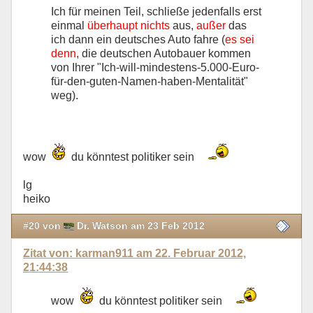
Ich für meinen Teil, schließe jedenfalls erst
einmal
überhaupt nichts
aus,
außer
das
ich dann ein deutsches Auto fahre (
es sei
denn
, die deutschen Autobauer kommen
von Ihrer "Ich-will-mindestens-5.000-Euro-
für-den-guten-Namen-haben-Mentalität"
weg).
wow
du könntest politiker sein
lg
heiko
#20 von
Dr. Watson am 23 Feb 2012
Zitat von: karman911 am 22. Februar 2012,
21:44:38
wow
du könntest politiker sein