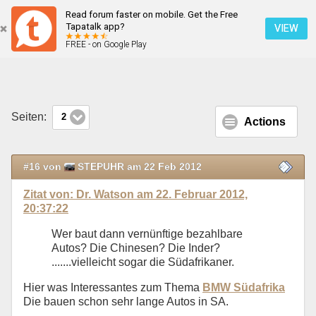
Read forum faster on mobile. Get the Free
China SUV bald auch in Deutschland ?
Tapatalk app?
VIEW
FREE - on Google Play
Mobile Ansicht
Seiten:
2
Actions
#16 von
STEPUHR am 22 Feb 2012
Zitat von: Dr. Watson am 22. Februar 2012,
20:37:22
Wer baut dann vernünftige bezahlbare
Autos? Die Chinesen? Die Inder?
.......vielleicht sogar die Südafrikaner.
Hier was Interessantes zum Thema
BMW Südafrika
Die bauen schon sehr lange Autos in SA.