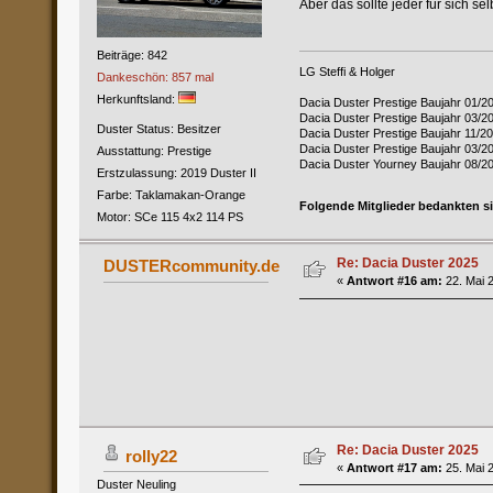
Aber das sollte jeder für sich se
Beiträge: 842
LG Steffi & Holger
Dankeschön: 857 mal
Herkunftsland:
Dacia Duster Prestige Baujahr 01/2
Dacia Duster Prestige Baujahr 03/
Duster Status: Besitzer
Dacia Duster Prestige Baujahr 11/
Dacia Duster Prestige Baujahr 03/2
Ausstattung: Prestige
Dacia Duster Yourney Baujahr 08/2
Erstzulassung: 2019 Duster II
Farbe: Taklamakan-Orange
Folgende Mitglieder bedankten s
Motor: SCe 115 4x2 114 PS
Re: Dacia Duster 2025
DUSTERcommunity.de
«
Antwort #16 am:
22. Mai 2
Re: Dacia Duster 2025
rolly22
«
Antwort #17 am:
25. Mai 2
Duster Neuling