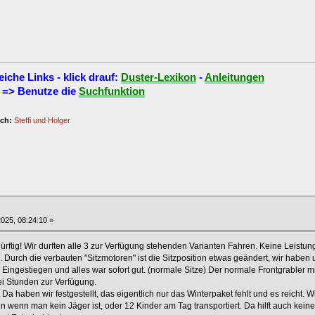
eiche Links - klick drauf:
Duster-Lexikon
-
Anleitungen
=> Benutze die
Suchfunktion
ich:
Steffi und Holger
025, 08:24:10 »
rftig! Wir durften alle 3 zur Verfügung stehenden Varianten Fahren. Keine Leistu
Durch die verbauten "Sitzmotoren" ist die Sitzposition etwas geändert, wir haben u
Eingestiegen und alles war sofort gut. (normale Sitze) Der normale Frontgrabler mi
ei Stunden zur Verfügung.
Da haben wir festgestellt, das eigentlich nur das Winterpaket fehlt und es reicht
 wenn man kein Jäger ist, oder 12 Kinder am Tag transportiert. Da hilft auch kein