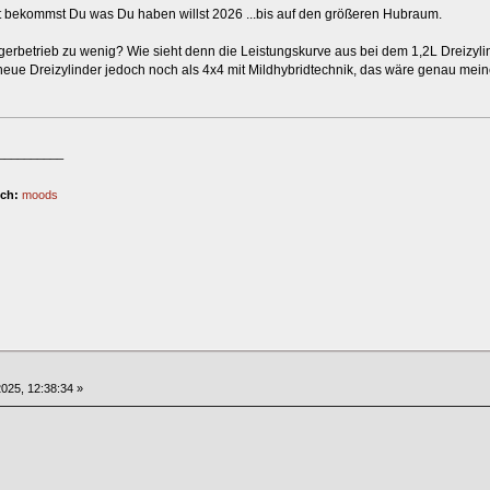
st bekommst Du was Du haben willst 2026 ...bis auf den größeren Hubraum.
erbetrieb zu wenig? Wie sieht denn die Leistungskurve aus bei dem 1,2L Dreizylind
eue Dreizylinder jedoch noch als 4x4 mit Mildhybridtechnik, das wäre genau mein
__________
ich:
moods
025, 12:38:34 »