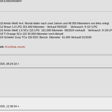
lbst Entscheiden!
010 Arktis-Weiß 4x4. Wurde leider nach zwei Jahren und 48.000 Kilometern von links erlegt
2012 Braun 1.6 LPG 201.600 Kilometer - Verkauf 09/2020 Verbrauch: 9-10 l LPG
2016 Arktis-Weiß 1.6 SCe 115 LPG 161.000 Kilometer 08/2024 verkauft Verbrauch: 9-10l L
019 T-Orange SCe 115 30.000 Kilometer noch Aktuell
024 Schiefer Grau TCe 150 EDC Benzin Kilometer 61.600 Verkauft 01/2026
ich:
Kromboli
,
moods
025, 08:24:10 »
025, 12:38:34 »