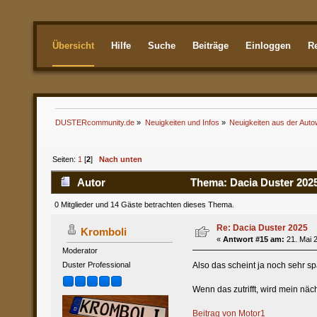
Übersicht
Hilfe
Suche
Beiträge
Einloggen
Re
Aktuellste
DUSTERcommunity.de
»
Neuigkeiten und Infos
»
Neuigkeiten aus der Auto
Seiten:
1
[
2
]
Nach unten
Autor
Thema: Dacia Duster 2025
0 Mitglieder und 14 Gäste betrachten dieses Thema.
Re: Dacia Duster 2025
Kromboli
«
Antwort #15 am:
21. Mai 2
Moderator
Also das scheint ja noch sehr 
Duster Professional
Wenn das zutrifft, wird mein näc
Beitrag von Motor1