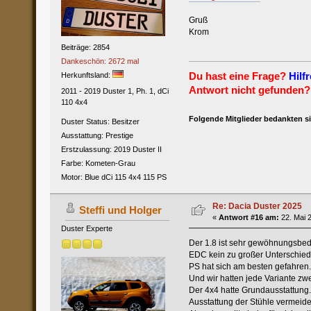
Gruß
Krom
Beiträge: 2854
Dankeschön: 2672 mal
Du hast eine Frage?
Hilfr
Herkunftsland:
Antwort nicht gefunden?
2011 - 2019 Duster 1, Ph. 1, dCi
110 4x4
Folgende Mitglieder bedankten s
Duster Status: Besitzer
Ausstattung: Prestige
Erstzulassung: 2019 Duster II
Farbe: Kometen-Grau
Motor: Blue dCi 115 4x4 115 PS
Re: Dacia Duster 2025
Steffi und Holger
«
Antwort #16 am:
22. Mai 2
Duster Experte
Der 1.8 ist sehr gewöhnungsbedü
EDC kein zu großer Unterschied. 
PS hat sich am besten gefahren. 
Und wir hatten jede Variante zw
Der 4x4 hatte Grundausstattung. 
Ausstattung der Stühle vermeiden