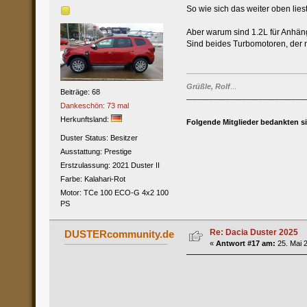
So wie sich das weiter oben lie
Aber warum sind 1.2L für Anhäng
Sind beides Turbomotoren, der n
Grüßle, Rolf
...
Beiträge: 68
_____________________________
Dankeschön: 73 mal
Herkunftsland:
Folgende Mitglieder bedankten s
Duster Status: Besitzer
Ausstattung: Prestige
Erstzulassung: 2021 Duster II
Farbe: Kalahari-Rot
Motor: TCe 100 ECO-G 4x2 100
PS
Re: Dacia Duster 2025
DUSTERcommunity.de
«
Antwort #17 am:
25. Mai 2