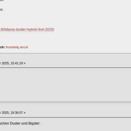
en.
160/dacia-duster-hybrid-4x4-2025/
ich:
Kromboli
,
tercel
 2025, 15:41:19 »
 2025, 19:36:07 »
schen Duster und Bigster: