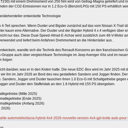
230) mit einem Drehmoment von 250 Nm wird von Getrag-Magna geliefert und in Ch
ünden der CO2-Emissionen nur in 1.2 Eco-G (Benzin/LPG) mit 150 PS erhältlich sein
rätehersteller entwickelte Technologie
x 4-Teil sprechen. Wenn Duster und Bigster zunächst auf das vom Nissan X-Trail 
er kaum eine Alternative. Der Duster und der Bigster Hybrid 4 x 4 verfügen über e
r nicht nur das. Diese Dual-Speed-Allrad-E-Achse wird zusätzlich zum 48-V-Motor 
verwendet und liefert beim Anfahren Drehmoment an die Hinterräder aus. .
twickeln, wandte sich die Technik des Renault-Konzerns an den französischen Ger
tis-Gruppe auch über vergleichbare Technologie im Jeep Avenger 4Xe und im neuen
n folgen
icht darüber, was er in den Kisten hatte. Die neue EDC-Box wird im Jahr 2025 mit
wir ihn im Jahr 2026 an Bord des neu gestalteten Sandero und Jogger finden. Der 
in. Sandero, Jogger und Duster tauschen ihren 1.0 Eco-G mit Schaltgetriebe gegen e
gger und Duster den Staffelstab an den 1.8 Hybrid mit 155 PS übergeben.
kgetriebe (Mitte 2025)
atikgetriebe (Ende 2025)
atikgetriebe (Anfang 2026)
 2026)
tualite-automobile/dacia-hybrid-4x4-2026-nouvelle-version-4x4-gpl-boite-auto-pour
or.