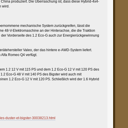
ina produziert. Die Überraschung ist, dass diese Hybrid-4x4-
 wird.
übernommene mechanische System zurückgreifen, lässt die
ine 48-V-Elektromaschine an der Hinterachse, die die Traktion
an der Vorderseite des 1.2 Eco-G auch zur Energierückgewinnung
ätehersteller Valeo, der das hintere e-AWD-System liefert.
 Alfa Romeo Q4 verfügt.
 dem 1.2 12 V mit 115 PS und dem 1.2 Eco-G 12 V mit 120 PS des
1.2 Eco-G 48 V mit 140 PS des Bigster wird auch mit
inen 1.2 Eco-G 12 V mit 120 PS. Schließlich wird der 1.6 Hybrid
-les-duster-et-bigster-30038213.html