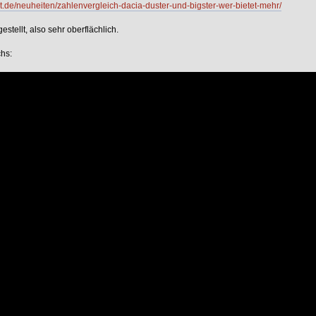
t.de/neuheiten/zahlenvergleich-dacia-duster-und-bigster-wer-bietet-mehr/
stellt, also sehr oberflächlich.
hs: