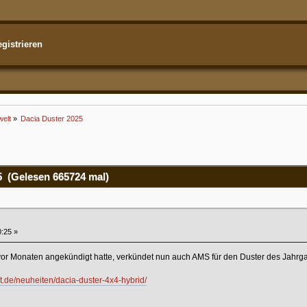
gistrieren
welt
»
Dacia Duster 2025
 (Gelesen 665724 mal)
0:25 »
vor Monaten angekündigt hatte, verkündet nun auch AMS für den Duster des Jahrg
t.de/neuheiten/dacia-duster-4x4-hybrid/