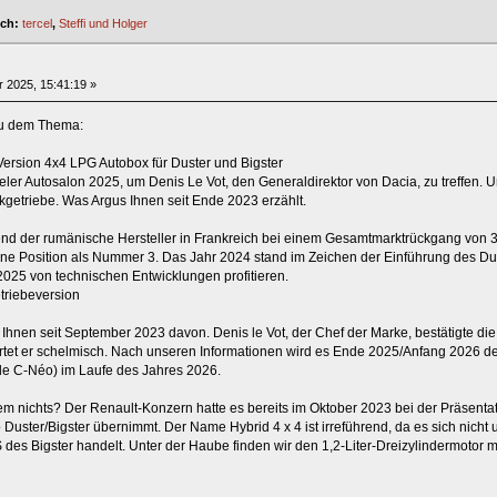
ich:
tercel
,
Steffi und Holger
 2025, 15:41:19 »
zu dem Thema:
ersion 4x4 LPG Autobox für Duster und Bigster
eler Autosalon 2025, um Denis Le Vot, den Generaldirektor von Dacia, zu treffen. 
getriebe. Was Argus Ihnen seit Ende 2023 erzählt.
end der rumänische Hersteller in Frankreich bei einem Gesamtmarktrückgang von
ine Position als Nummer 3. Das Jahr 2024 stand im Zeichen der Einführung des Dus
2025 von technischen Entwicklungen profitieren.
triebeversion
lt Ihnen seit September 2023 davon. Denis le Vot, der Chef der Marke, bestätigte d
rtet er schelmisch. Nach unseren Informationen wird es Ende 2025/Anfang 2026 d
e C-Néo) im Laufe des Jahres 2026.
m nichts? Der Renault-Konzern hatte es bereits im Oktober 2023 bei der Präsentat
Duster/Bigster übernimmt. Der Name Hybrid 4 x 4 ist irreführend, da es sich nicht
S des Bigster handelt. Unter der Haube finden wir den 1,2-Liter-Dreizylindermotor