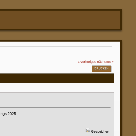
« vorheriges
nächstes »
DRUCKEN
angs 2025:
Gespeichert