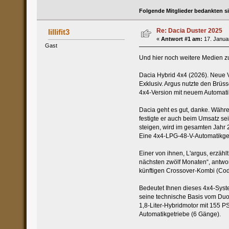
Folgende Mitglieder bedankten s
Re: Dacia Duster 2025
lillifit3
«
Antwort #1 am:
17. Januar
Gast
Und hier noch weitere Medien 
Dacia Hybrid 4x4 (2026). Neue V
Exklusiv. Argus nutzte den Brüss
4x4-Version mit neuem Automatik
Dacia geht es gut, danke. Währ
festigte er auch beim Umsatz se
steigen, wird im gesamten Jahr 
Eine 4x4-LPG-48-V-Automatikge
Einer von ihnen, L'argus, erzäh
nächsten zwölf Monaten“, antwo
künftigen Crossover-Kombi (Cod
Bedeutet Ihnen dieses 4x4-Syste
seine technische Basis vom Duo 
1,8-Liter-Hybridmotor mit 155 P
Automatikgetriebe (6 Gänge).