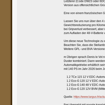
Letzterer (Code DW23 oder 6DCT
Version aus offensichtlichen Gr
Eine von einem französischen Ge
Lassen Sie uns nun über den 4 
Gewichtsreduzierung pro Kilomet
bei Gripverlust verbessert, abe
zum Aufladen der 48-V-Batterie 
Um diese neue Technologie zu en
Beachten Sie, dass die Stellan
Weitere GPL- und BVA-Versione
m Übrigen sprach Denis le Vot n
Duster kombiniert. Dann werden 
Automatikgetriebe erhältlich se
mit 140 PS im Jahr 2026 beim Jo
1.2 TCe 115 12 V EDC-Automati
1.2 Eco-G 120 12 V EDC-Autom
1.2 Eco-G 140 48 V EDC-Autom
1.2 Eco-G 120 12V BVM (Mitte
Quelle:
https://www.largus.fr/ac
Frei übersetzt mit google translat