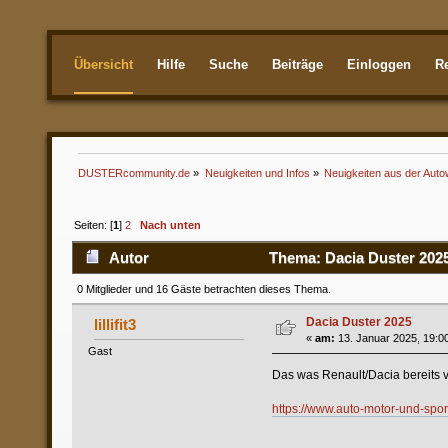
Übersicht
Hilfe
Suche
Beiträge
Einloggen
Re
Aktuellste
DUSTERcommunity.de
»
Neuigkeiten und Infos
»
Neuigkeiten aus der Auto
Seiten: [
1
]
2
Nach unten
Autor
Thema: Dacia Duster 2025
0 Mitglieder und 16 Gäste betrachten dieses Thema.
Dacia Duster 2025
lillifit3
«
am:
13. Januar 2025, 19:0
Gast
Das was Renault/Dacia bereits 
https://www.auto-motor-und-spor